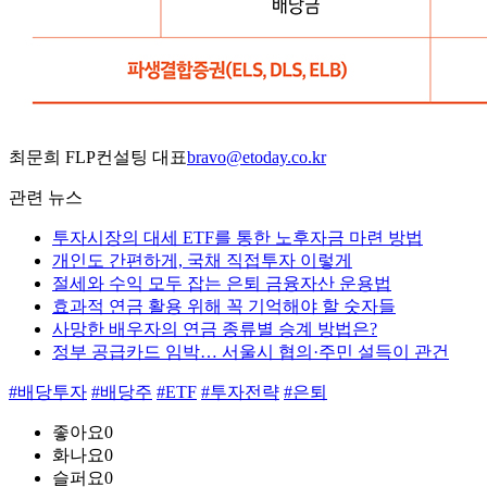
최문희 FLP컨설팅 대표
bravo@etoday.co.kr
관련 뉴스
투자시장의 대세 ETF를 통한 노후자금 마련 방법
개인도 간편하게, 국채 직접투자 이렇게
절세와 수익 모두 잡는 은퇴 금융자산 운용법
효과적 연금 활용 위해 꼭 기억해야 할 숫자들
사망한 배우자의 연금 종류별 승계 방법은?
정부 공급카드 임박… 서울시 협의·주민 설득이 관건
#배당투자
#배당주
#ETF
#투자전략
#은퇴
좋아요
0
화나요
0
슬퍼요
0