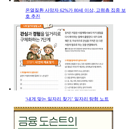
온열질환 사망자 62%가 80세 이상, 고령층 집중 보
호 추진
‘내게 맞는 일자리 찾기’ 일자리 탐험 노트