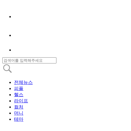
전체뉴스
피플
헬스
라이프
컬처
머니
테마