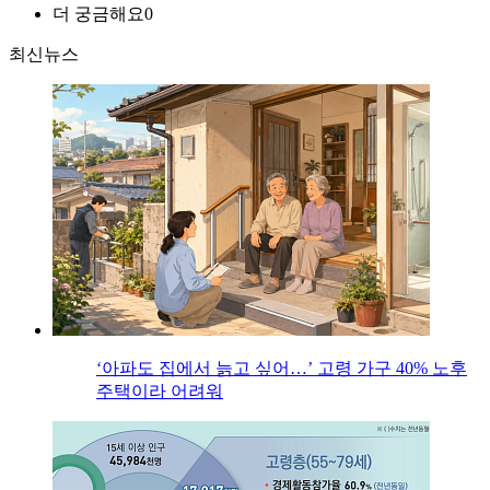
더 궁금해요
0
최신뉴스
‘아파도 집에서 늙고 싶어…’ 고령 가구 40% 노후
주택이라 어려워