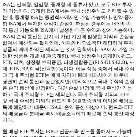
ISA는 신탁형, 일임형, 중개형 세 종류가 있고, 모두 ETF 투자
가 가능하다. 중개형 ISA에서는 국내 상장주식도 거래할 수 있
는데, 중개형 ISA는 증권회사에서만 가입 가능하다. 만약 중개
형 ISA에서 투자한 주식이 손실이 확정된 경우에는 ISA의 손
익 통산 기능으로 ISA에서 발생한 다른 수익과 상계 가능하다.
ISA의 손익 통산은 만기 시 가입 기간에 발생한 이익과 손실을
합쳐서 계산하는 절차인데, 이자와 배당소득만 해당하며 투자
상품의 매매 차익은 제외되는 것이 원칙이다. ISA에서 가입 가
능한 상품은 개별 채권(중개형), 국내 상장주식(중개형), 펀드,
ETF, 리츠, 상장형 수익증권, 파생결합증권(ELS·DLS·ELB), 사
채, ETN, RP, 예금(신탁형) 등이다. 이들 상품 중에서 국내 주식
과 국내 주식형 ETF는 매매 차익이 원래 비과세이기 때문에
당연히 손익 통산과 상관없지만, 예외적으로 국내 주식의 손실
은 손익 통산에 반영한다. 다만 손실 반영에 국내 주식만 가능
하고 국내 주식형 ETF는 제외된다. 국내 주식형 이외의 ETF
및 국내 주식형 이외의 펀드와 파생결합증권의 이익은 배당소
득에 해당하기 때문에 ISA의 손익 통산 대상이다. 펀드와 ETF
의 배당금과 분배금 역시 배당소득이기 때문에 손익 통산 대상
이다.
월 배당 ETF 투자는 IRP나 연금저축 펀드를 통해서도 가능하