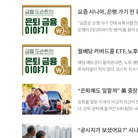
려도 함께 커지고 있다. 이름은 익
투자자라면 반드시 알아야 할 핵심 위
요즘 시니어, 은행 가기 전
“요즘은 은행 가기 전에 유튜브를 먼
은행의 PB(프라이빗 뱅커)를 찾아 
금리 상품에 가입하는 방식이었다. 
에 가입하면 비교적 안전하다고 여겼
브에서 정보를 서울에 사는 60대 A
월배당 커버드콜 ETF, 노
매달 배당금이 들어온다면, 노후 생
투자자들이 적지 않다. 코스피 지수가
르락내리락 롤러코스터를 타고 있다.
성이 이어질수록, 주가 움직임에 덜
에서도 월배당 커버드콜 ETF는 은
“은퇴해도 일할까” 美 중장
은퇴를 앞둔 미국의 비교적 자산이
다. 은퇴 문턱에 들어선 X세대(55
더 컸고, 연금이 없는 데 따른 박탈
비가 더는 “얼마를 모았느냐”에만 
고 있다는 뜻으로 읽힌다. 지난 1
“공시지가 보셨어요?” 시