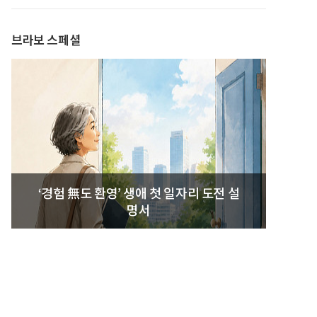
발간
브라보 스페셜
‘경험 無도 환영’ 생애 첫 일자리 도전 설
명서