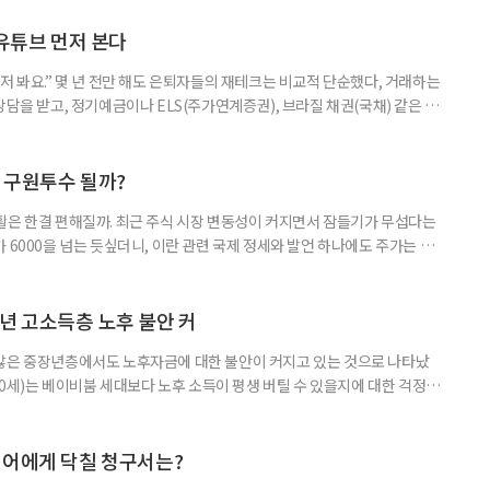
숙하지만, 우리가 알던 일반적인 주식과는 성격이 전혀 다른 상품이다. 시니어
험 요소를 짚어본다. 수익도 2배, 손실도 2배… 레버리지의 두 얼
 유튜브 먼저 본다
저 봐요.” 몇 년 전만 해도 은퇴자들의 재테크는 비교적 단순했다, 거래하는
상담을 받고, 정기예금이나 ELS(주가연계증권), 브라질 채권(국채) 같은 고
투자 정보 역시 은행 영업점에서 얻는 경우가 많았다. 직원이 추천하는 상품
고, 증권사보다는 은행을 더 편안하게 느끼기도 했다. 은행 창구 대신 유튜
 씨는 최근 IRP(개인형퇴직연금) 계좌를 직접 손보기 시작했
후 구원투수 될까?
활은 한결 편해질까. 최근 주식 시장 변동성이 커지면서 잠들기가 무섭다는
 6000을 넘는 듯싶더니, 이란 관련 국제 정세와 발언 하나에도 주가는 오
 직접 투자로 수익을 내려던 이들은 오히려 불안감이 커졌다. 이처럼 변동
 민감하면서 일정한 현금흐름을 기대할 수 있는 상품에 관심이 쏠린다. 그중
퇴자와 은퇴를 앞둔 이들에게 ‘매달 들어오는 돈’이라는 점에서 다시 주목
년 고소득층 노후 불안 커
 많은 중장년층에서도 노후자금에 대한 불안이 커지고 있는 것으로 나타났
~60세)는 베이비붐 세대보다 노후 소득이 평생 버틸 수 있을지에 대한 걱정이
감과 은퇴 후 재취업 가능성에 대한 우려도 더 크게 나타났다. 이들의 은퇴 준
머물지 않고, 그 자산을 어떻게 평생 소득으로 바꿀 것인가의 문제로 옮겨가
일 미국의 은퇴보장 전문 보험·금융회사 글로벌애틀랜틱이 발표한 ‘
니어에게 닥칠 청구서는?