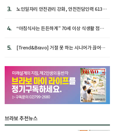
3.
노인일자리 안전관리 강화, 안전전담인력 613명
첫 배치
4.
“아침식사는 든든하게” 70세 이상 식생활 점수
가장 높아
5.
[Trend&Bravo] 거절 못 하는 시니어가 끊어야
할 행동 5
브라보 추천뉴스