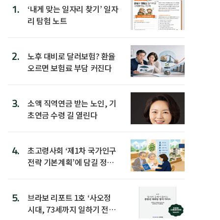
1.
‘내게 맞는 일자리 찾기’ 일자
리 탐험 노트
2.
노후 대비로 달러보험? 환율
오르면 보험료 부담 커진다
3.
소액 직역연금 받는 노인, 기
초연금 수령 길 열린다
4.
초고령사회 ‘제1차 국가인구
전략 기본계획’에 담길 정책
은
5.
브라보 리포트 1호 ‘사오정
시대, 73세까지 일하기 전략’