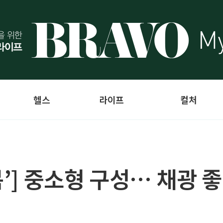
헬스
라이프
컬처
봄’] 중소형 구성… 채광 