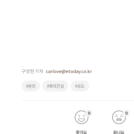
구성헌 기자
carlove@etoday.co.kr
#분양
#롯데건설
#송도
0
0
좋아요
화나요