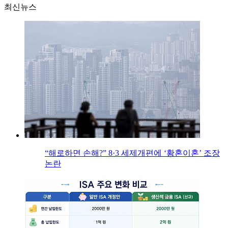
최신뉴스
“해로하면 손해?” 8·3 세제개편에 ‘황혼이혼’ 조장
논란