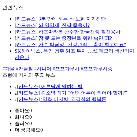
관련 뉴스
[카드뉴스] 3분 만에 하는 뇌 노화 자가진단
[카드뉴스] 뇌 영양제, 진짜 좋을까?
[카드뉴스] 하프마라톤 완주한 한국전쟁 참전용사
[카드뉴스] 잠 못 드는 중장년을 위한 숙면 TIP
[카드뉴스] 가수 박남정 “건강관리는 춤이 최고예요”
SK하이닉스, 용인·청주 54조 투자… AI 메모리 생산기지
키운다
#가을
#가을철
#시니어
#쯔쯔가무시
#쯔쯔가무시증
조형애 기자의 주요 뉴스
⌞
[카드뉴스] 어른답게 말하는 법
⌞
[카드뉴스] 김소영 작가 “어떤 어른이 되어야 할까?”
⌞
[카드뉴스] ‘영화 아저씨’ 김경식의 행복론
좋아요
0
화나요
0
슬퍼요
0
더 궁금해요
0