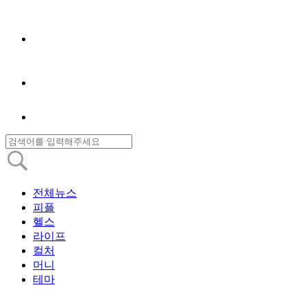
전체뉴스
피플
헬스
라이프
컬처
머니
테마