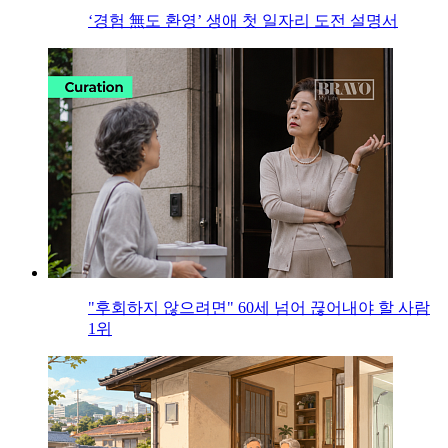
‘경험 無도 환영’ 생애 첫 일자리 도전 설명서
"후회하지 않으려면" 60세 넘어 끊어내야 할 사람
1위