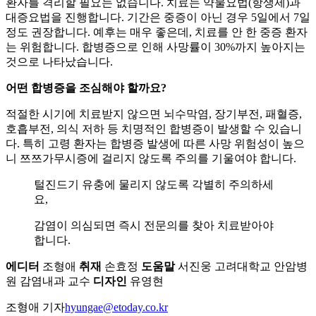
환자를 격리할 필요는 없습니다. 치료는 약물요법(항생제)과
대증요법을 진행합니다. 기간은 중증이 아닌 경우 5일에서 7일
정도 권장합니다. 예후는 매우 좋은데, 치료를 안 한 중증 환자
는 위험합니다. 합병증으로 인해 사망률이 30%까지 높아지는
것으로 나타났습니다.
어떤 합병증을 조심해야 할까요?
적절한 시기에 치료받지 않으면 뇌수막염, 장기부전, 패혈증,
호흡부전, 의식 저하 등 치명적인 합병증이 발생할 수 있습니
다. 특히 고령 환자는 합병증 발생에 따른 사망 위험성이 높으
니 쯔쯔가무시증에 걸리지 않도록 주의를 기울여야 합니다.
털진드기 유충에 물리지 않도록 각별히 주의하세
요,
감염이 의심되면 즉시 전문의를 찾아 치료받아야
합니다.
에디터
조형애
취재
손효정
도움말
서진웅 고려대학교 안암병
원 감염내과 교수
디자인
유영현
조형애 기자
hyungae@etoday.co.kr