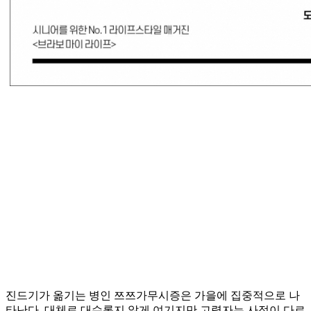
진드기가 옮기는 병인 쯔쯔가무시증은 가을에 집중적으로 나
타난다. 대체로 대수롭지 않게 여기지만 고령자는 사정이 다르