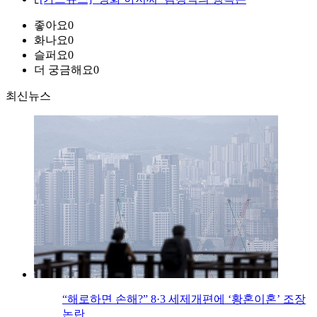
좋아요
0
화나요
0
슬퍼요
0
더 궁금해요
0
최신뉴스
“해로하면 손해?” 8·3 세제개편에 ‘황혼이혼’ 조장
논란