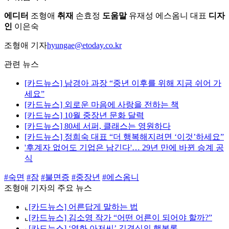
에디터
조형애
취재
손효정
도움말
유재성 에스옴니 대표
디자
인
이은숙
조형애 기자
hyungae@etoday.co.kr
관련 뉴스
[카드뉴스] 남경아 과장 “중년 이후를 위해 지금 쉬어 가
세요”
[카드뉴스] 외로운 마음에 사랑을 전하는 책
[카드뉴스] 10월 중장년 문화 달력
[카드뉴스] 80세 서퍼, 클래스는 영원하다
[카드뉴스] 정희숙 대표 “더 행복해지려면 ‘이것’하세요”
'후계자 없어도 기업은 남긴다'… 29년 만에 바뀐 승계 공
식
#숙면
#잠
#불면증
#중장년
#에스옴니
조형애 기자의 주요 뉴스
⌞
[카드뉴스] 어른답게 말하는 법
⌞
[카드뉴스] 김소영 작가 “어떤 어른이 되어야 할까?”
⌞
[카드뉴스] ‘영화 아저씨’ 김경식의 행복론