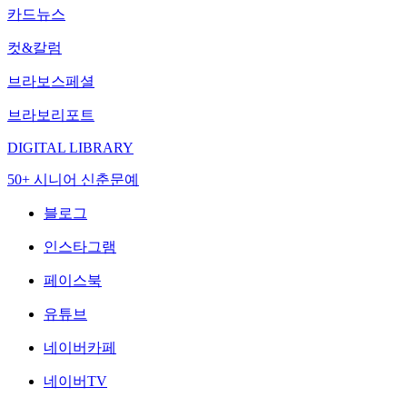
카드뉴스
컷&칼럼
브라보스페셜
브라보리포트
DIGITAL LIBRARY
50+ 시니어 신춘문예
블로그
인스타그램
페이스북
유튜브
네이버카페
네이버TV