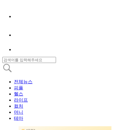
전체뉴스
피플
헬스
라이프
컬처
머니
테마