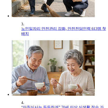
3.
노인일자리 안전관리 강화, 안전전담인력 613명 첫
배치
4.
“아침식사는 든든하게” 70세 이상 식생활 점수 가