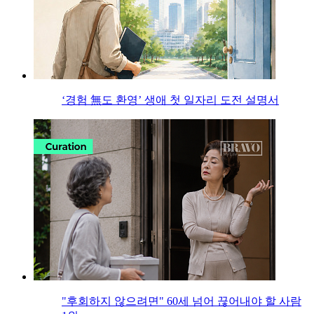
‘경험 無도 환영’ 생애 첫 일자리 도전 설명서
"후회하지 않으려면" 60세 넘어 끊어내야 할 사람