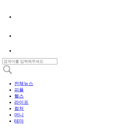
전체뉴스
피플
헬스
라이프
컬처
머니
테마