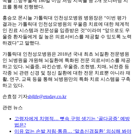
속률 △항우울제 180일 이상 처방 지속률 등 2개 모니터링 지
표를 통해 진행됐다.
홍승모 몬시뇰 가톨릭대 인천성모병원 병원장은 “이번 평가
결과는 가톨릭대 인천성모병원의 우울증 치료에 대한 체계적
인 진료 시스템과 전문성을 입증받은 것”이라며 “앞으로도 우
울증 환자들에게 질 높은 의료서비스를 제공할 수 있도록 노력
하겠다”고 말했다.
가톨릭대 인천성모병원은 2018년 국내 최초 뇌질환 전문병원
인 뇌병원을 개원해 뇌질환에 특화된 전문 의료서비스를 제공
하고 있다. 뇌졸중, 파킨슨병, 우울증, 조현병, 치매, 뇌전증 등
각종 뇌 관련 신경 및 정신 질환에 대한 전문 치료뿐 아니라 재
활, 연구, 교육 등을 통해 뇌병원만의 특화 치료 시스템을 구축
하고 있다.
손효정 기자
shjlife@etoday.co.kr
관련 뉴스
고령자에게 치명적… 뼛속 구멍 생기는 ‘골다공증’ 예방
법은?
이유 없는 손발 저림·통증… ‘말초신경질환’ 의심해 봐야