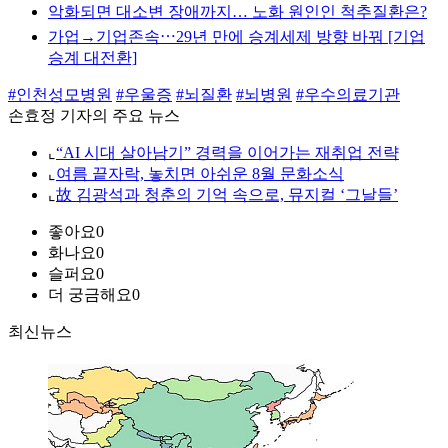
악화되면 대소변 장애까지… 노화 원인인 척추질환은?
가업→기업존속⋯29년 만에 승계세제 방향 바꿔 [기업
승계 대전환]
#인천성모병원
#우울증
#뇌질환
#뇌병원
#우수의료기관
손효정 기자의 주요 뉴스
⌞
“AI 시대 살아남기” 경력을 이어가는 재취업 전략
⌞
여름 끝자락, 놓치면 아쉬운 8월 문화소식
⌞
故 김광석과 청춘의 기억 속으로, 뮤지컬 ‘그날들’
좋아요
0
화나요
0
슬퍼요
0
더 궁금해요
0
최신뉴스