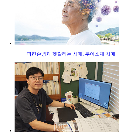
파킨슨병과 헷갈리는 치매, 루이소체 치매