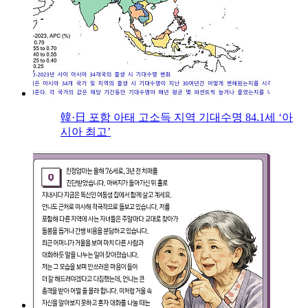
韓·日 포함 아태 고소득 지역 기대수명 84.1세 ‘아
시아 최고’