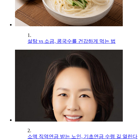
1.
설탕 vs 소금, 콩국수를 건강하게 먹는 법
2.
소액 직역연금 받는 노인, 기초연금 수령 길 열린다