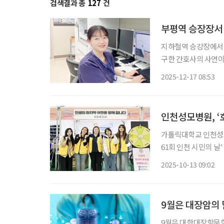
검색결과 총
127
건
부평역 승장장서 
지하철역 승강장에서 
구한 간호사의 사연이
원 소속 배낭경 간호사
2025-12-17 08:53
인천지하철 부평역 승
인천성모병원, ‘
가톨릭대학교 인천성
61회 인천 시민의 날
번 행사는 인천시가 
2025-10-13 09:02
한 자리로, 인천성모
9월은 대장암의 달
9월은 대한대장항문학