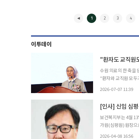
1
2
3
4
이투데이
"환자도 교직원도
수원 의료의 한 축을 담
"환자와 교직원 모두가
단의료와 따뜻한 돌봄을 함께 세우겠
2026-07-07 11:39
대학교 성빈센트병원은
◀
[인사] 신임 심
보건복지부는 4월 1
가원(심평원) 원장으로 임명한다고 8일 밝
대에서 보건학 석사와
2026-04-08 16:56