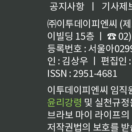
공지사항
ㅣ
기사제
㈜이투데이피엔씨 (제호
이빌딩 15층 ㅣ ☎ 02)
등록번호 : 서울아02992
인 : 김상우 ㅣ 편집인
ISSN : 2951-4681
이투데이피엔씨 임직원
윤리강령
및 실천규정을
브라보 마이 라이프의
저작권법의 보호를 받