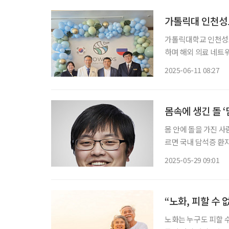
가톨릭대 인천성
가톨릭대학교 인천성모
하며 해외 의료 네트워크 확장에 박차를
스토크 시내 중심부에
2025-06-11 08:27
는 중앙대학교병원, 
몸속에 생긴 돌 ‘
몸 안에 돌을 가진 사
르면 국내 담석증 환자는
까이(41.3%) 늘었다. 담석은 위치에 따라 담낭(쓸개)에 생기면 ‘담낭담석’, 담관(쓸개관)에 나
2025-05-29 09:01
타나면 ‘담관담석’으
“노화, 피할 수
노화는 누구도 피할 