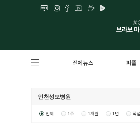
전체뉴스
피플
전체
1주
1개월
1년
직