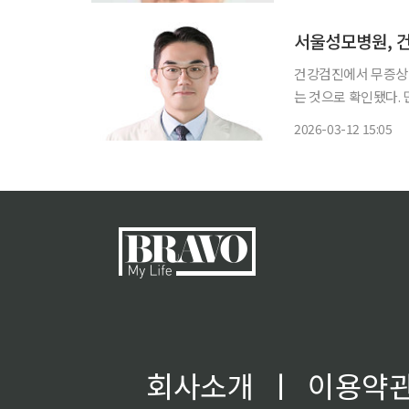
연구교수, 가톨릭대
현재 한
서울성모병원, 건
건강검진에서 무증상 
는 것으로 확인됐다. 민진수 가톨릭대학교 서울성모병원 호흡기내과 교수(교신저자)와 김형
우 인천성모병원 호흡
2026-03-12 15:05
전향적 코호트 연구를
유의
회사소개
ㅣ
이용약