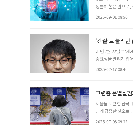
생률이 높은 암으로,
본부 국가암등록통계에 
2025-09-01 08:50
내에서 두 번째로 많이
‘간질’로 불리던
매년 7월 22일은 ‘세계
중요성을 알리기 위해 
한 이해와 조기 진단의 필요성이 강조되고 
2025-07-17 08:46
다른 유발 요인이 없
고령층 온열질환자
서울을 포함한 전국 
넘게 급증한 것으로 
열탈진, 열사병 등 
2025-07-08 09:32
비를 당부하고 있다. 