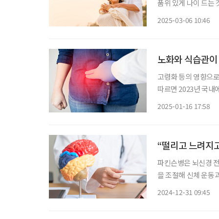
품위 있게 나이 드는 것
(Successful a
2025-03-06 10:46
올바른 생활습관과 건
노화와 식습관이 
고령화 등의 영향으로
따르면 2023년 국내
2018년 5만 3297
2025-01-16 17:58
모양의 주머니(게실)
“떨리고 느려지고
파킨슨병은 뇌신경 전
을 조절해 신체 운동
성이 안 되거나 기능
2024-12-31 09:45
다. 손발이 떨리거나(