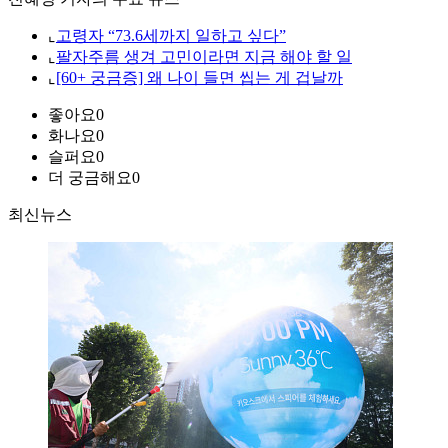
⌞
고령자 “73.6세까지 일하고 싶다”
⌞
팔자주름 생겨 고민이라면 지금 해야 할 일
⌞
[60+ 궁금증] 왜 나이 들면 씹는 게 겁날까
좋아요
0
화나요
0
슬퍼요
0
더 궁금해요
0
최신뉴스