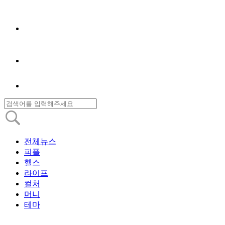
전체뉴스
피플
헬스
라이프
컬처
머니
테마