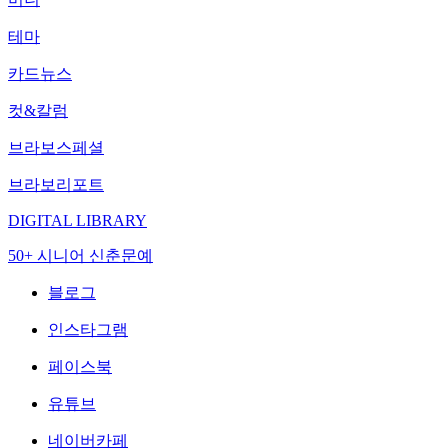
테마
카드뉴스
컷&칼럼
브라보스페셜
브라보리포트
DIGITAL LIBRARY
50+ 시니어 신춘문예
블로그
인스타그램
페이스북
유튜브
네이버카페