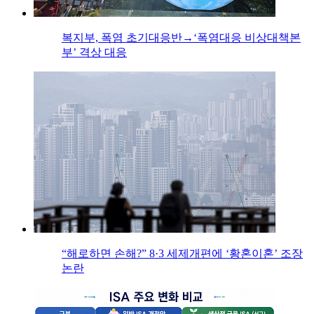
복지부, 폭염 초기대응반→‘폭염대응 비상대책본
부’ 격상 대응
“해로하면 손해?” 8·3 세제개편에 ‘황혼이혼’ 조장
논란