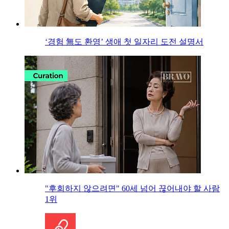
‘경험 無도 환영’ 생애 첫 일자리 도전 설명서
"후회하지 않으려면" 60세 넘어 끊어내야 할 사람
1위