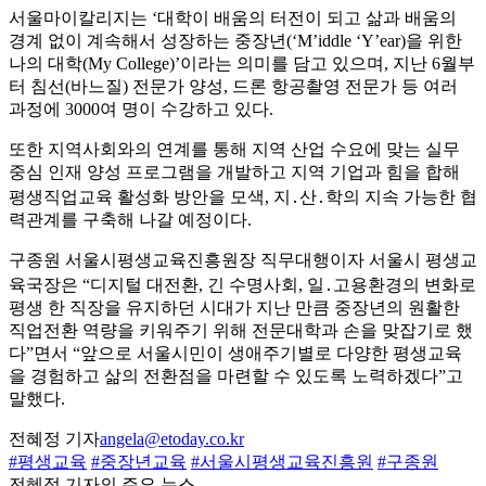
서울마이칼리지는 ‘대학이 배움의 터전이 되고 삶과 배움의
경계 없이 계속해서 성장하는 중장년(‘M’iddle ‘Y’ear)을 위한
나의 대학(My College)’이라는 의미를 담고 있으며, 지난 6월부
터 침선(바느질) 전문가 양성, 드론 항공촬영 전문가 등 여러
과정에 3000여 명이 수강하고 있다.
또한 지역사회와의 연계를 통해 지역 산업 수요에 맞는 실무
중심 인재 양성 프로그램을 개발하고 지역 기업과 힘을 합해
평생직업교육 활성화 방안을 모색, 지․산․학의 지속 가능한 협
력관계를 구축해 나갈 예정이다.
구종원 서울시평생교육진흥원장 직무대행이자 서울시 평생교
육국장은 “디지털 대전환, 긴 수명사회, 일․고용환경의 변화로
평생 한 직장을 유지하던 시대가 지난 만큼 중장년의 원활한
직업전환 역량을 키워주기 위해 전문대학과 손을 맞잡기로 했
다”면서 “앞으로 서울시민이 생애주기별로 다양한 평생교육
을 경험하고 삶의 전환점을 마련할 수 있도록 노력하겠다”고
말했다.
전혜정 기자
angela@etoday.co.kr
#평생교육
#중장년교육
#서울시평생교육진흥원
#구종원
전혜정 기자의 주요 뉴스