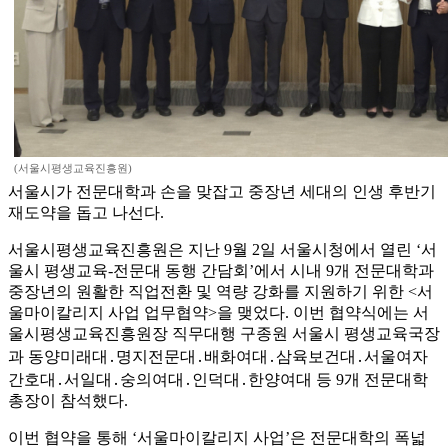
(서울시평생교육진흥원)
서울시가 전문대학과 손을 맞잡고 중장년 세대의 인생 후반기
재도약을 돕고 나선다.
서울시평생교육진흥원은 지난 9월 2일 서울시청에서 열린 ‘서
울시 평생교육-전문대 동행 간담회’에서 시내 9개 전문대학과
중장년의 원활한 직업전환 및 역량 강화를 지원하기 위한 <서
울마이칼리지 사업 업무협약>을 맺었다. 이번 협약식에는 서
울시평생교육진흥원장 직무대행 구종원 서울시 평생교육국장
과 동양미래대․명지전문대․배화여대․삼육보건대․서울여자
간호대․서일대․숭의여대․인덕대․한양여대 등 9개 전문대학
총장이 참석했다.
이번 협약을 통해 ‘서울마이칼리지 사업’은 전문대학의 폭넓