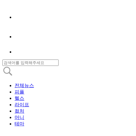
전체뉴스
피플
헬스
라이프
컬처
머니
테마