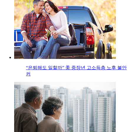
“은퇴해도 일할까” 美 중장년 고소득층 노후 불안
커