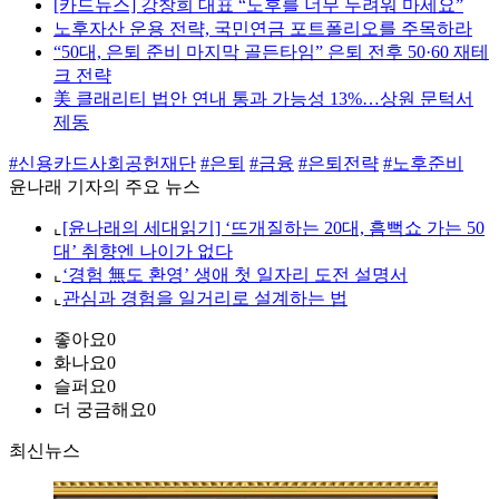
[카드뉴스] 강창희 대표 “노후를 너무 두려워 마세요”
노후자산 운용 전략, 국민연금 포트폴리오를 주목하라
“50대, 은퇴 준비 마지막 골든타임” 은퇴 전후 50·60 재테
크 전략
美 클래리티 법안 연내 통과 가능성 13%…상원 문턱서
제동
#신용카드사회공헌재단
#은퇴
#금융
#은퇴전략
#노후준비
윤나래 기자의 주요 뉴스
⌞
[윤나래의 세대읽기] ‘뜨개질하는 20대, 흠뻑쇼 가는 50
대’ 취향엔 나이가 없다
⌞
‘경험 無도 환영’ 생애 첫 일자리 도전 설명서
⌞
관심과 경험을 일거리로 설계하는 법
좋아요
0
화나요
0
슬퍼요
0
더 궁금해요
0
최신뉴스