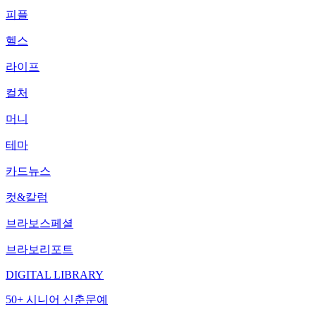
피플
헬스
라이프
컬처
머니
테마
카드뉴스
컷&칼럼
브라보스페셜
브라보리포트
DIGITAL LIBRARY
50+ 시니어 신춘문예