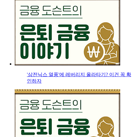
'삼전닉스 열풍'에 레버리지 올라타기? 이건 꼭 확
인하자