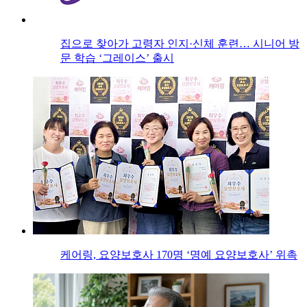
집으로 찾아가 고령자 인지·신체 훈련… 시니어 방
문 학습 ‘그레이스’ 출시
케어링, 요양보호사 170명 ‘명예 요양보호사’ 위촉