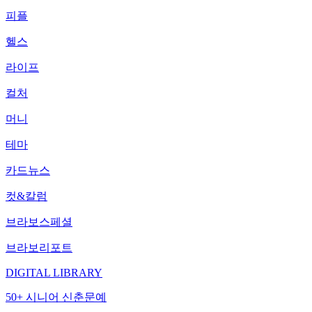
피플
헬스
라이프
컬처
머니
테마
카드뉴스
컷&칼럼
브라보스페셜
브라보리포트
DIGITAL LIBRARY
50+ 시니어 신춘문예