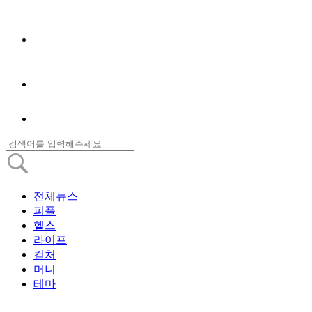
전체뉴스
피플
헬스
라이프
컬처
머니
테마