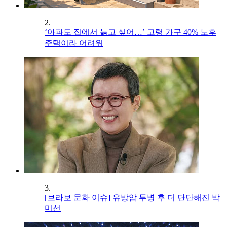
2.
‘아파도 집에서 늙고 싶어…’ 고령 가구 40% 노후
주택이라 어려워
3.
[브라보 문화 이슈] 유방암 투병 후 더 단단해진 박
미선