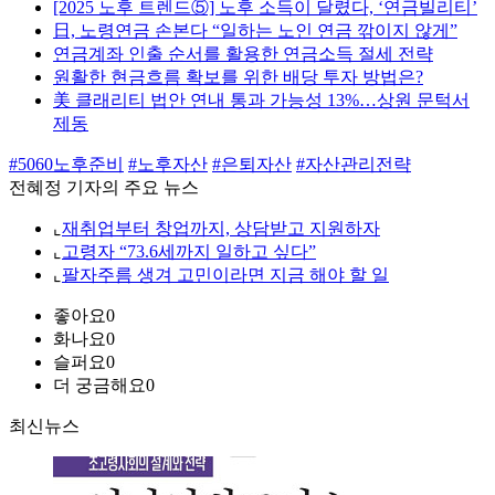
[2025 노후 트렌드⑤] 노후 소득이 달렸다, ‘연금빌리티’
日, 노령연금 손본다 “일하는 노인 연금 깎이지 않게”
연금계좌 인출 순서를 활용한 연금소득 절세 전략
원활한 현금흐름 확보를 위한 배당 투자 방법은?
美 클래리티 법안 연내 통과 가능성 13%…상원 문턱서
제동
#5060노후준비
#노후자산
#은퇴자산
#자산관리전략
전혜정 기자의 주요 뉴스
⌞
재취업부터 창업까지, 상담받고 지원하자
⌞
고령자 “73.6세까지 일하고 싶다”
⌞
팔자주름 생겨 고민이라면 지금 해야 할 일
좋아요
0
화나요
0
슬퍼요
0
더 궁금해요
0
최신뉴스