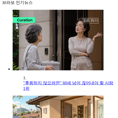
브라보 인기뉴스
1.
"후회하지 않으려면" 60세 넘어 끊어내야 할 사람
1위