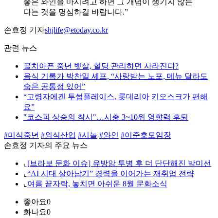
좋은 와인을 마시려고 하면 그 개념이 생기지 않는
다는 것을 명심하길 바랍니다.”
손효정 기자
shjlife@etoday.co.kr
관련 뉴스
골치아픈 중년 뱃살, 혈당 관리하면 사라진다?
음식 기록가 박찬일 셰프, “사랑받는 노포, 메뉴 달라도
숨은 공통점 있어”
“고령자에겐 투썸플레이스, 롯데리아 키오스크가 편해
요”
"코스피 상승의 착시"…시총 3~10위 영향력 후퇴
#미식중년
#외식산업
#시놀
#와인
#이준호모임장
손효정 기자의 주요 뉴스
⌞
[브라보 문화 이슈] 유방암 투병 후 더 단단해진 박미선
⌞
“AI 시대 살아남기” 경력을 이어가는 재취업 전략
⌞
여름 끝자락, 놓치면 아쉬운 8월 문화소식
좋아요
0
화나요
0