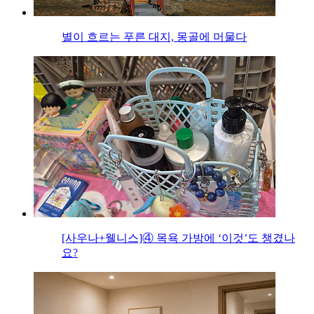
별이 흐르는 푸른 대지, 몽골에 머물다
[사우나+웰니스]④ 목욕 가방에 ‘이것’도 챙겼나
요?