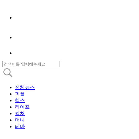
전체뉴스
피플
헬스
라이프
컬처
머니
테마