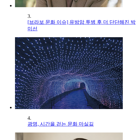
3.
[브라보 문화 이슈] 유방암 투병 후 더 단단해진 박
미선
4.
광명, 시간을 걷는 문화 마실길