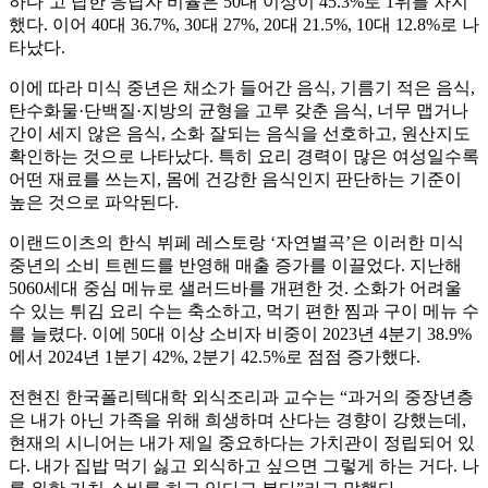
하다’고 답한 응답자 비율은 50대 이상이 45.3%로 1위를 차지
했다. 이어 40대 36.7%, 30대 27%, 20대 21.5%, 10대 12.8%로 나
타났다.
이에 따라 미식 중년은 채소가 들어간 음식, 기름기 적은 음식,
탄수화물·단백질·지방의 균형을 고루 갖춘 음식, 너무 맵거나
간이 세지 않은 음식, 소화 잘되는 음식을 선호하고, 원산지도
확인하는 것으로 나타났다. 특히 요리 경력이 많은 여성일수록
어떤 재료를 쓰는지, 몸에 건강한 음식인지 판단하는 기준이
높은 것으로 파악된다.
이랜드이츠의 한식 뷔페 레스토랑 ‘자연별곡’은 이러한 미식
중년의 소비 트렌드를 반영해 매출 증가를 이끌었다. 지난해
5060세대 중심 메뉴로 샐러드바를 개편한 것. 소화가 어려울
수 있는 튀김 요리 수는 축소하고, 먹기 편한 찜과 구이 메뉴 수
를 늘렸다. 이에 50대 이상 소비자 비중이 2023년 4분기 38.9%
에서 2024년 1분기 42%, 2분기 42.5%로 점점 증가했다.
전현진 한국폴리텍대학 외식조리과 교수는 “과거의 중장년층
은 내가 아닌 가족을 위해 희생하며 산다는 경향이 강했는데,
현재의 시니어는 내가 제일 중요하다는 가치관이 정립되어 있
다. 내가 집밥 먹기 싫고 외식하고 싶으면 그렇게 하는 거다. 나