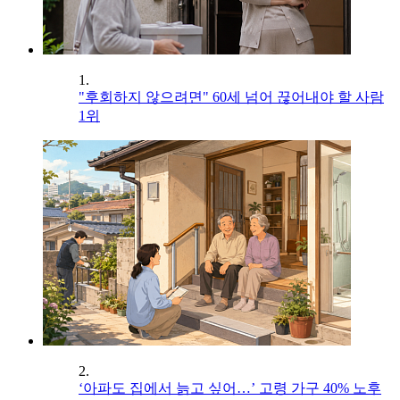
1.
"후회하지 않으려면" 60세 넘어 끊어내야 할 사람
1위
2.
‘아파도 집에서 늙고 싶어…’ 고령 가구 40% 노후