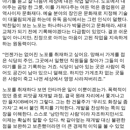
야기를 듣고 잘 다듬어 세상에 내는 작업 말이다. 노포에서 내
어주는 곰탕 한 그릇, 이를 가져다주는 여든 먹은 종업원이 곧
역사이자 문화재다. 예술 분야의 장인은 문화재로 지정해 기술
이 대물림되게끔 하는데 유독 음식에서는 그런 인식이 덜했다.
박찬일이 보는 노포는 하나하나가 박물관이고 문화재라, 세대
교체가 되기 전에 기록해야겠다는 다급함이 있었다. 결코 쉬운
일이 아니지만, 진정으로 아끼는 마음이 고된 작업을 지속하게
하는 원동력이다.
“언젠가는 없어진 노포를 취재하고 싶어요. 망해서 가게를 접
은 식당의 주인, 그곳에서 일했던 직원들을 찾아가 그들의 이
야기를 듣고 기록하는 거죠. 식당이 남아 있는 곳은 사람이 죽
어도 공간이 남아 있으니 덜해요. 하지만 가게조차 없는 곳들
은 사람이 죽고 나면 세상에서 영영 사라져버리죠.”
노포를 취재하다 보면 안타까운 일이 이뿐이겠는가. 폭력적이
었던 종로 피맛골 재개발 과정, 결국 원래 자리에서 쫓겨나고
만 을지OB베어가 그렇다. 그는 한 건물주가 ‘우리도 화장실 좀
가자’고 써서 붙인 쪽지를 기억한다. 개발을 찬성하는 쪽의 입
장을 이해한다. 스스로 ‘낭만적인 사람’이라 자조하지만서도
이제는 확실히 말할 수 있다. 싹 갈아엎는 재개발 대신 불편한
점을 보완하고 보존했더라면 더 큰 경제적 이익을 볼 수 있었