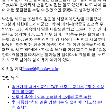
오셨냐’며 반가워서 손을 덥석 잡는 일도 있었죠. 나도 나이 들
어 저런 뭉클함을 누릴 수 있었으면 좋겠다고 생각했어요.”
박찬일 셰프는 조선옥의 김진영 사장과의 만남을 떠올렸다.
“그분이 저한테 그러더군요. ‘박 씨 아저씨(박중규 조선옥 주
방장)가 그냥 계속해서 일을 나왔으면 해요. 그분이 영영 안 나
온다고 생각하니까, 그게 너무 싫어.’” 박중규 옹은 올해로 여
든넷, 입사 65년 차 주방장이다. 김 사장이 국민학교 시절부터
봐왔던 ‘아저씨’는 단순한 직원이 아니다. 이런 장면을 마주할
때면 박 셰프 말마따나 ‘마음속 울대와 현이 찌르르 울려’ 감동
한다. 효율만을 따져서는 불가능한 일이다. 비효율의 끝, 노포
가 노포로 남아야 할 이유가 여기에 있다.
이희원 기자
lhwon96@etoday.co.kr
관련 뉴스
백년가게·백년소공인 174곳 선정… 중기부, “장수 소상
공인 롤모델”
모두의 추억이 되는 소르본의 오래된 골목 여행
李 대통령 "청년 결혼 망설이는 일 없어야...제도상 불이
익 조사"