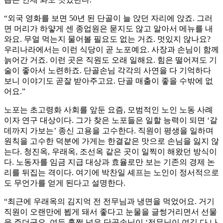
“외국 영화를 보면 50년 된 단골이 늘 앉던 자리에 앉죠. 그러
면 머리가 하얗게 센 종업원은 묻지도 않고 알아서 메뉴를 내
와요. 무얼 먹는지 물어볼 필요도 없는 거죠. 멋있지 않나요?
우리나라에서는 이런 식당이 곧 노포예요. 사장과 손님이 함께
늙어간 거죠. 이런 곳은 직원도 오래 일해요. 힘은 떨어져도 기
술이 좋아서 노련하죠. 단골손님 각각의 사연을 다 기억하다
보니 이야기도 곧잘 받아주고요. 단골 매출이 좋을 수밖에 없
어요.”
노포는 초고령화 사회를 앞둔 요즘, 모범적인 노인 노동 사례
이자 연구 대상이다. 그가 찾은 노포들은 일할 능력이 되면 ‘갈
데까지 가보는’ 종신 고용을 고수한다. 직원이 평생을 일하며
원칙을 고수한 덕분에 가게는 한결같은 맛으로 손님을 잃지 않
는다. 청진옥, 우래옥, 조선옥 같은 곳이 일찍이 해왔던 방식이
다. 노동자를 임금 지급 대상과 효율로만 보는 기존의 경제 논
리를 뒤집는 격이다. 여기에 박찬일 셰프는 노인이 정서적으로
도 무언가를 얻게 된다고 설명한다.
“최근에 우래옥의 김지억 전 전무님과 냉면을 먹었어요. 거기
직원이 오랜만에 뵙게 돼서 좋다고 눈물을 글썽거리면서 선물
을 주더군요. 여든 훌쩍 넘은 단골손님이 ‘전무님이 여길 다 나