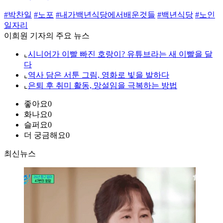
#박찬일
#노포
#내가백년식당에서배운것들
#백년식당
#노인
일자리
이희원 기자의 주요 뉴스
⌞
시니어가 이빨 빠진 호랑이? 유튜브라는 새 이빨을 달
다
⌞
역사 담은 서툰 그림, 영화로 빛을 발하다
⌞
은퇴 후 취미 활동, 망설임을 극복하는 방법
좋아요
0
화나요
0
슬퍼요
0
더 궁금해요
0
최신뉴스