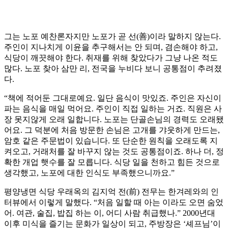
그는 노포 예찬론자지만 노포가 곧 선(善)이라 말하지 않는다.
주인이 지나치게 이윤을 추구해서는 안 되며, 겸손해야 하고,
식당이 깨끗해야 한다. 취재를 위해 찾았다가 그냥 나온 적도
많다. 노포 찾아 삼만 리, 전국을 누비다 보니 공통점이 추려졌
다.
“책에 적어둔 그대로예요. 일단 음식이 맛있죠. 주인은 자신이
파는 음식을 매일 먹어요. 주인이 직접 일하는 거죠. 직원은 사
장 못지않게 오래 일합니다. 노포는 단골손님의 경력도 오래됐
어요. 그 덕분에 처음 방문한 손님은 고개를 갸웃하게 만드는,
암호 같은 주문법이 있습니다. 또 단순한 원칙을 오래도록 지
켜오고, 거래처를 잘 바꾸지 않는 것도 공통점이죠. 하나 더, 정
확한 개업 햇수를 잘 모릅니다. 식당 일을 천하고 힘든 것으로
생각했고, 노포에 대한 인식도 부족했으니까요.”
평양냉면 식당 우래옥의 김지억 전(前) 전무는 한겨레와의 인
터뷰에서 이렇게 말했다. “처음 일할 때 아는 이라도 오면 숨었
어. 여관, 술집, 밥집 하는 이, 어디 사람 취급했나.” 2000년대
이후 미식을 즐기는 문화가 일상이 되고, 주방장은 ‘셰프님’이