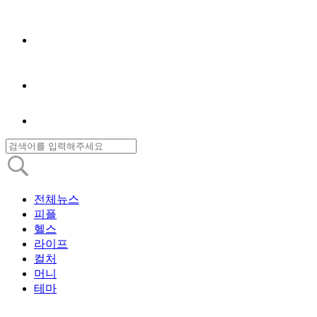
전체뉴스
피플
헬스
라이프
컬처
머니
테마