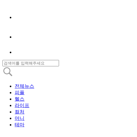
전체뉴스
피플
헬스
라이프
컬처
머니
테마