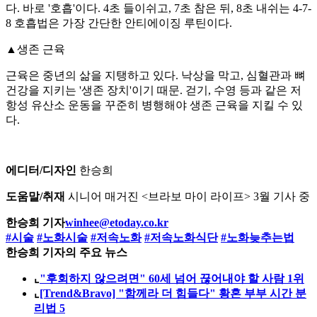
다. 바로 '호흡'이다. 4초 들이쉬고, 7초 참은 뒤, 8초 내쉬는 4-7-
8 호흡법은 가장 간단한 안티에이징 루틴이다.
▲생존 근육
근육은 중년의 삶을 지탱하고 있다. 낙상을 막고, 심혈관과 뼈
건강을 지키는 '생존 장치'이기 때문. 걷기, 수영 등과 같은 저
항성 유산소 운동을 꾸준히 병행해야 생존 근육을 지킬 수 있
다.
에디터/디자인
한승희
도움말/취재
시니어 매거진 <브라보 마이 라이프> 3월 기사 중
한승희 기자
winhee@etoday.co.kr
#시술
#노화시술
#저속노화
#저속노화식단
#노화늦추는법
한승희 기자의 주요 뉴스
⌞
"후회하지 않으려면" 60세 넘어 끊어내야 할 사람 1위
⌞
[Trend&Bravo] "함께라 더 힘들다" 황혼 부부 시간 분
리법 5