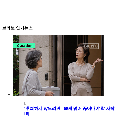
브라보 인기뉴스
1.
"후회하지 않으려면" 60세 넘어 끊어내야 할 사람
1위