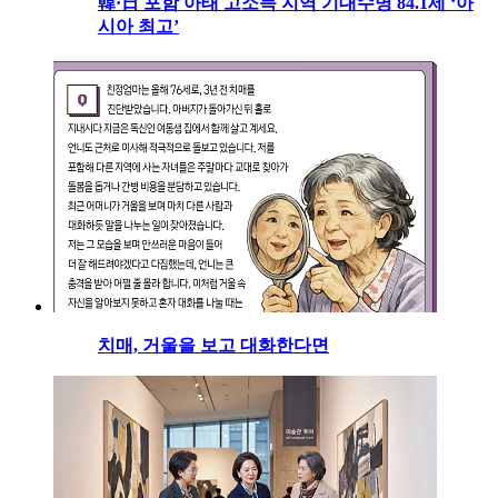
韓·日 포함 아태 고소득 지역 기대수명 84.1세 ‘아
시아 최고’
치매, 거울을 보고 대화한다면