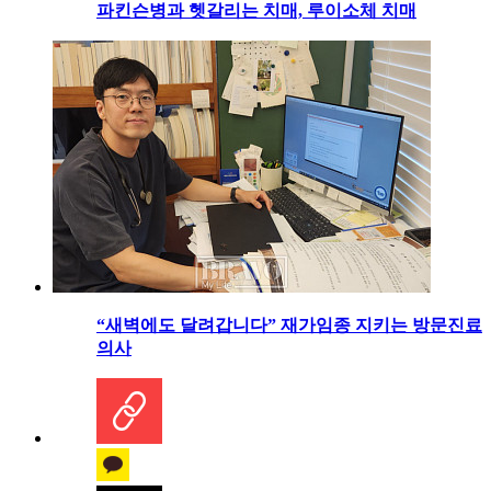
파킨슨병과 헷갈리는 치매, 루이소체 치매
“새벽에도 달려갑니다” 재가임종 지키는 방문진료
의사