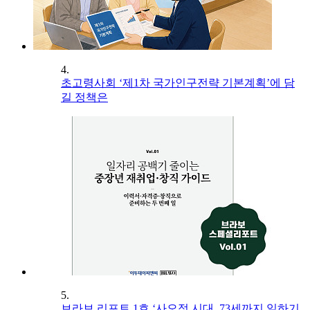
4.
초고령사회 ‘제1차 국가인구전략 기본계획’에 담
길 정책은
5.
브라보 리포트 1호 ‘사오정 시대, 73세까지 일하기