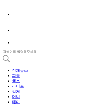
전체뉴스
피플
헬스
라이프
컬처
머니
테마