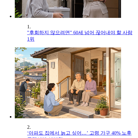
1.
"후회하지 않으려면" 60세 넘어 끊어내야 할 사람
1위
2.
‘아파도 집에서 늙고 싶어…’ 고령 가구 40% 노후