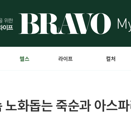
헬스
라이프
컬처
속 노화돕는 죽순과 아스