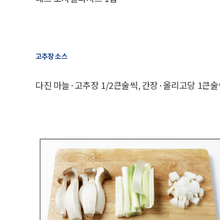
고추장 소스
다진 마늘·고추장 1/2큰술씩, 간장·올리고당 1큰술