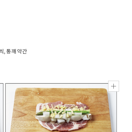
씩, 통깨 약간