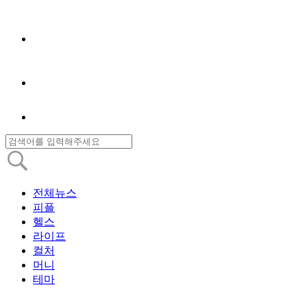
전체뉴스
피플
헬스
라이프
컬처
머니
테마