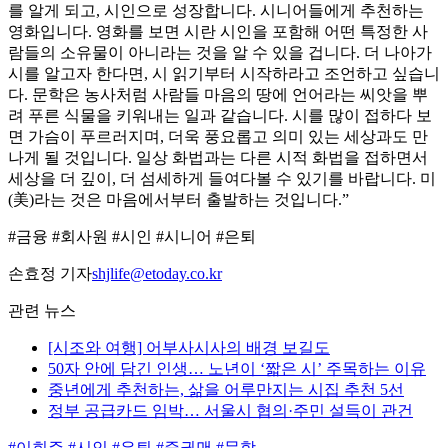
를 알게 되고, 시인으로 성장합니다. 시니어들에게 추천하는
영화입니다. 영화를 보면 시란 시인을 포함해 어떤 특정한 사
람들의 소유물이 아니라는 것을 알 수 있을 겁니다. 더 나아가
시를 알고자 한다면, 시 읽기부터 시작하라고 조언하고 싶습니
다. 문학은 농사처럼 사람들 마음의 땅에 언어라는 씨앗을 뿌
려 푸른 식물을 키워내는 일과 같습니다. 시를 많이 접하다 보
면 가슴이 푸르러지며, 더욱 풍요롭고 의미 있는 세상과도 만
나게 될 것입니다. 일상 화법과는 다른 시적 화법을 접하면서
세상을 더 깊이, 더 섬세하게 들여다볼 수 있기를 바랍니다. 미
(美)라는 것은 마음에서부터 출발하는 것입니다.”
#금융 #회사원 #시인 #시니어 #은퇴
손효정 기자
shjlife@etoday.co.kr
관련 뉴스
[시조와 여행] 어부사시사의 배경 보길도
50자 안에 담긴 인생… 노년이 ‘짧은 시’ 주목하는 이유
중년에게 추천하는, 삶을 어루만지는 시집 추천 5선
정부 공급카드 임박… 서울시 협의·주민 설득이 관건
#이희주
#시인
#은퇴
#증권맨
#문학