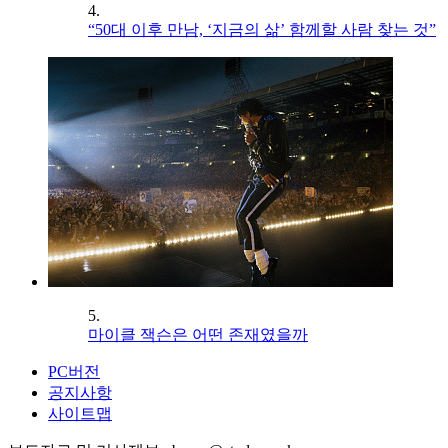
4.
“50대 이후 만남, ‘지금의 삶’ 함께할 사람 찾는 것”
5.
마이클 잭슨은 어떤 존재였을까
PC버전
공지사항
사이트맵