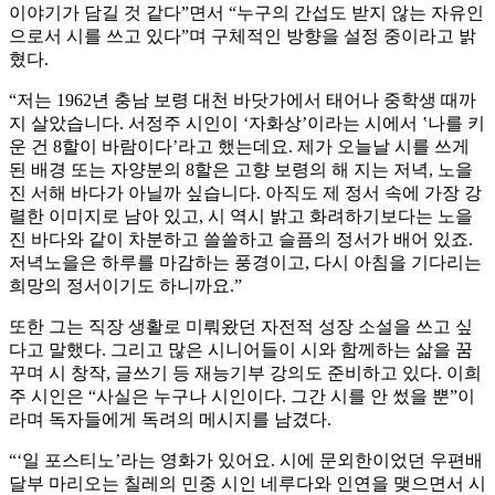
이야기가 담길 것 같다”면서 “누구의 간섭도 받지 않는 자유인
으로서 시를 쓰고 있다”며 구체적인 방향을 설정 중이라고 밝
혔다.
“저는 1962년 충남 보령 대천 바닷가에서 태어나 중학생 때까
지 살았습니다. 서정주 시인이 ‘자화상’이라는 시에서 ‛나를 키
운 건 8할이 바람이다’라고 했는데요. 제가 오늘날 시를 쓰게
된 배경 또는 자양분의 8할은 고향 보령의 해 지는 저녁, 노을
진 서해 바다가 아닐까 싶습니다. 아직도 제 정서 속에 가장 강
렬한 이미지로 남아 있고, 시 역시 밝고 화려하기보다는 노을
진 바다와 같이 차분하고 쓸쓸하고 슬픔의 정서가 배어 있죠.
저녁노을은 하루를 마감하는 풍경이고, 다시 아침을 기다리는
희망의 정서이기도 하니까요.”
또한 그는 직장 생활로 미뤄왔던 자전적 성장 소설을 쓰고 싶
다고 말했다. 그리고 많은 시니어들이 시와 함께하는 삶을 꿈
꾸며 시 창작, 글쓰기 등 재능기부 강의도 준비하고 있다. 이희
주 시인은 “사실은 누구나 시인이다. 그간 시를 안 썼을 뿐”이
라며 독자들에게 독려의 메시지를 남겼다.
“‘일 포스티노’라는 영화가 있어요. 시에 문외한이었던 우편배
달부 마리오는 칠레의 민중 시인 네루다와 인연을 맺으면서 시