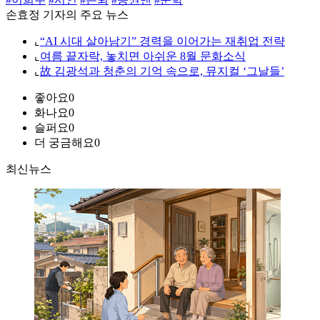
손효정 기자의 주요 뉴스
⌞
“AI 시대 살아남기” 경력을 이어가는 재취업 전략
⌞
여름 끝자락, 놓치면 아쉬운 8월 문화소식
⌞
故 김광석과 청춘의 기억 속으로, 뮤지컬 ‘그날들’
좋아요
0
화나요
0
슬퍼요
0
더 궁금해요
0
최신뉴스