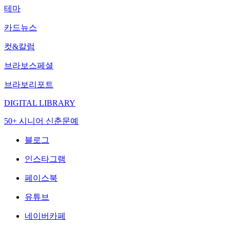
테마
카드뉴스
컷&칼럼
브라보스페셜
브라보리포트
DIGITAL LIBRARY
50+ 시니어 신춘문예
블로그
인스타그램
페이스북
유튜브
네이버카페