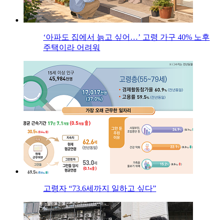
‘아파도 집에서 늙고 싶어…’ 고령 가구 40% 노후
주택이라 어려워
고령자 “73.6세까지 일하고 싶다”