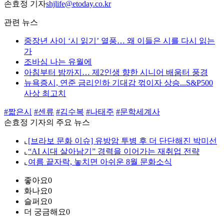
손효정 기자
shjlife@etoday.co.kr
관련 뉴스
중장년 사이 ‘시 읽기’ 열풍… 왜 이들은 시를 다시 읽는
가
조바심 나는 유월에
아침부터 밤까지… 제2인생 향한 시니어 배움터 풍경
뉴욕증시, 연준 금리인하 기대감 꺾이자 상승...S&P500
사상 최고치
#짧은시
#센류
#김수복
#나태주
#문학세계사
손효정 기자의 주요 뉴스
⌞
[브라보 문화 이슈] 유방암 투병 후 더 단단해진 박미선
⌞
“AI 시대 살아남기” 경력을 이어가는 재취업 전략
⌞
여름 끝자락, 놓치면 아쉬운 8월 문화소식
좋아요
0
화나요
0
슬퍼요
0
더 궁금해요
0