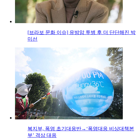
[브라보 문화 이슈] 유방암 투병 후 더 단단해진 박
미선
복지부, 폭염 초기대응반→‘폭염대응 비상대책본
부’ 격상 대응