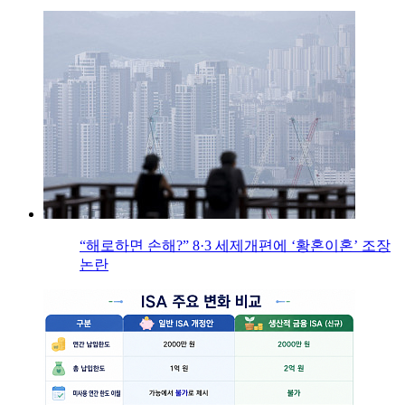
“해로하면 손해?” 8·3 세제개편에 ‘황혼이혼’ 조장
논란