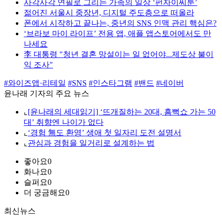
사각사각 연필로 그리는 가족의 일상 ‘펀자이씨툰’
젊어진 서울시 중장년, 디지털 주도층으로 떠올라
폰에서 시작하고 끝나는, 중년의 SNS 인맥 관리 핵심은?
‘브라보 마이 라이프’ 전용 앱, 애플 앱스토어에서도 만
나세요
李 대통령 "청년 결혼 망설이는 일 없어야...제도상 불이
익 조사"
#와이즈앱·리테일
#SNS
#인스타그램
#밴드
#네이버
윤나래 기자의 주요 뉴스
⌞
[윤나래의 세대읽기] ‘뜨개질하는 20대, 흠뻑쇼 가는 50
대’ 취향엔 나이가 없다
⌞
‘경험 無도 환영’ 생애 첫 일자리 도전 설명서
⌞
관심과 경험을 일거리로 설계하는 법
좋아요
0
화나요
0
슬퍼요
0
더 궁금해요
0
최신뉴스