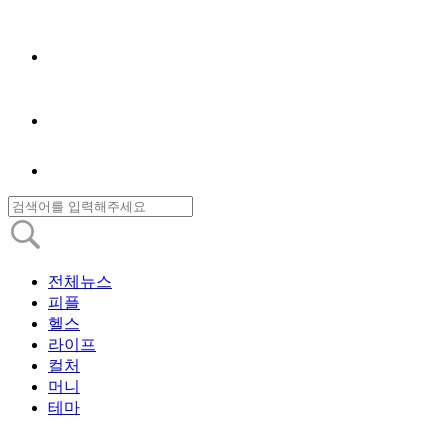
전체뉴스
피플
헬스
라이프
컬처
머니
테마