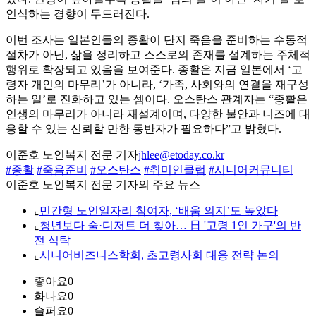
인식하는 경향이 두드러진다.
이번 조사는 일본인들의 종활이 단지 죽음을 준비하는 수동적
절차가 아닌, 삶을 정리하고 스스로의 존재를 설계하는 주체적
행위로 확장되고 있음을 보여준다. 종활은 지금 일본에서 ‘고
령자 개인의 마무리’가 아니라, ‘가족, 사회와의 연결을 재구성
하는 일’로 진화하고 있는 셈이다. 오스탄스 관계자는 “종활은
인생의 마무리가 아니라 재설계이며, 다양한 불안과 니즈에 대
응할 수 있는 신뢰할 만한 동반자가 필요하다”고 밝혔다.
이준호 노인복지 전문 기자
jhlee@etoday.co.kr
#종활
#죽음준비
#오스탄스
#취미인클럽
#시니어커뮤니티
이준호 노인복지 전문 기자의 주요 뉴스
⌞
민간형 노인일자리 참여자, ‘배움 의지’도 높았다
⌞
청년보다 술·디저트 더 찾아… 日 '고령 1인 가구'의 반
전 식탁
⌞
시니어비즈니스학회, 초고령사회 대응 전략 논의
좋아요
0
화나요
0
슬퍼요
0