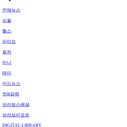
전체뉴스
피플
헬스
라이프
컬처
머니
테마
카드뉴스
컷&칼럼
브라보스페셜
브라보리포트
DIGITAL LIBRARY