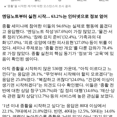
▲‘종활’을 시작한 계기에 대한 오스탄스의 조사 결과.
엔딩노트부터 실천 시작… 63.2%는 인터넷으로 정보 얻어
종활 세미나에 참여한 이들의 94.6%는 실제로 행동에 옮겼다
고 응답했다. ‘엔딩노트 작성’(67.6%)이 가장 많았고, ‘물건·서
류 정리’(56.8%), ‘장례·묘지 준비’(32.4%), ‘가족과의 대
화’(27.0%), ‘의료·요양에 대한 의사표현’(27.0%) 등이 뒤를 이
었다. 세미나 주제로는 ‘종활 전반 개요’를 다룬 강좌가 78.4%
로 가장 많았다. 종활 실천의 핵심 동기가 ‘정보’와 ‘교육’에 있
음이 확인된 셈이다.
아직 종활을 시작하지 않은 536명 가운데, “아직 이르다고 느
낀다”는 응답은 28.1%, “무엇부터 시작해야 할지 모르겠다”는
응답은 25.0%였다. “복잡하고 귀찮다”(24.0%), “건강에 이상이
생기면 시작하겠다”는 의견도 다수 확인됐다. 이들은 ‘종활 전
반에 대한 상담 창구’(28.7%)와 ‘집 정리 대행’(14.6%), ‘재산·상
속 관련 절차 상담’(12.7%) 등의 서비스에 높은 관심을 보였다.
‘1년 이내 종활을 시작하고 싶다’는 응답은 80대 이상에서
22.1%, 70대에서 21.0%였다. 반면, 40대는 12.5%, 50대는 14.6%
였다. 연령이 높아질수록 종활을 ‘남의 일’이 아닌 ‘자기 일’로