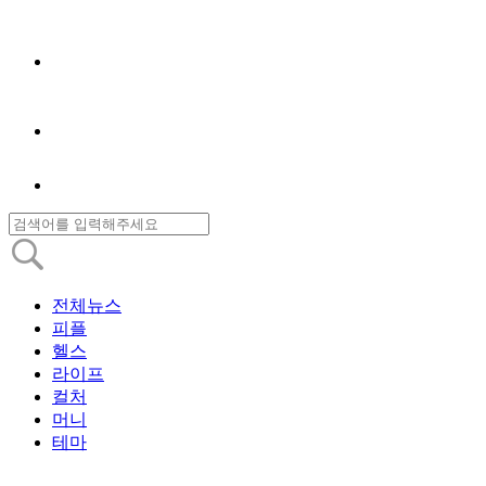
전체뉴스
피플
헬스
라이프
컬처
머니
테마