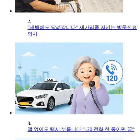
2.
“새벽에도 달려갑니다” 재가임종 지키는 방문진료
의사
3.
앱 없이도 택시 부릅니다 “120 전화 한 통이면 끝”