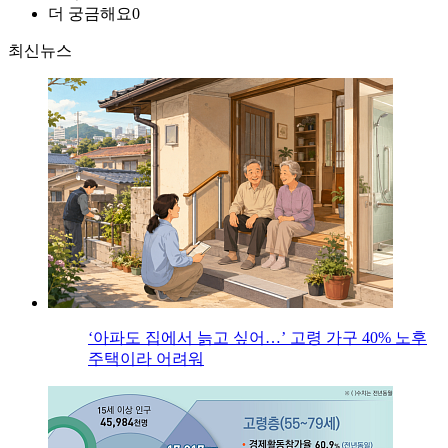
더 궁금해요
0
최신뉴스
‘아파도 집에서 늙고 싶어…’ 고령 가구 40% 노후
주택이라 어려워