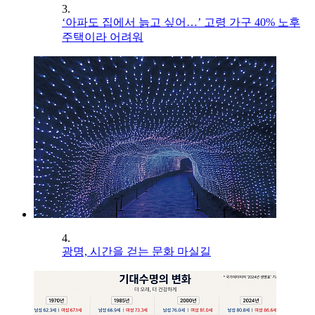
3.
‘아파도 집에서 늙고 싶어…’ 고령 가구 40% 노후
주택이라 어려워
4.
광명, 시간을 걷는 문화 마실길