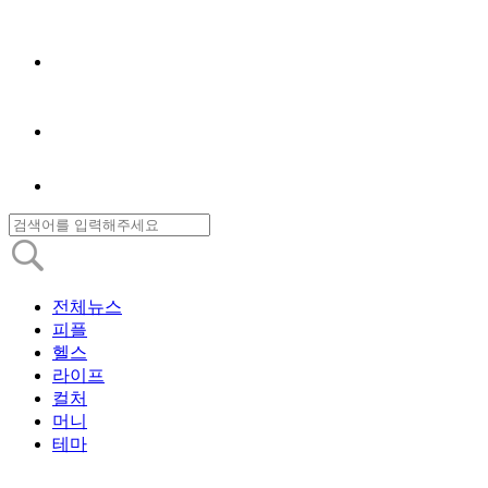
전체뉴스
피플
헬스
라이프
컬처
머니
테마