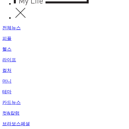
전체뉴스
피플
헬스
라이프
컬처
머니
테마
카드뉴스
컷&칼럼
브라보스페셜