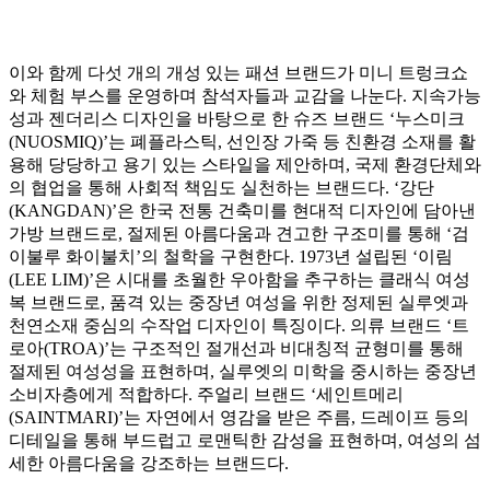
이와 함께 다섯 개의 개성 있는 패션 브랜드가 미니 트렁크쇼
와 체험 부스를 운영하며 참석자들과 교감을 나눈다. 지속가능
성과 젠더리스 디자인을 바탕으로 한 슈즈 브랜드 ‘누스미크
(NUOSMIQ)’는 폐플라스틱, 선인장 가죽 등 친환경 소재를 활
용해 당당하고 용기 있는 스타일을 제안하며, 국제 환경단체와
의 협업을 통해 사회적 책임도 실천하는 브랜드다. ‘강단
(KANGDAN)’은 한국 전통 건축미를 현대적 디자인에 담아낸
가방 브랜드로, 절제된 아름다움과 견고한 구조미를 통해 ‘검
이불루 화이불치’의 철학을 구현한다. 1973년 설립된 ‘이림
(LEE LIM)’은 시대를 초월한 우아함을 추구하는 클래식 여성
복 브랜드로, 품격 있는 중장년 여성을 위한 정제된 실루엣과
천연소재 중심의 수작업 디자인이 특징이다. 의류 브랜드 ‘트
로아(TROA)’는 구조적인 절개선과 비대칭적 균형미를 통해
절제된 여성성을 표현하며, 실루엣의 미학을 중시하는 중장년
소비자층에게 적합하다. 주얼리 브랜드 ‘세인트메리
(SAINTMARI)’는 자연에서 영감을 받은 주름, 드레이프 등의
디테일을 통해 부드럽고 로맨틱한 감성을 표현하며, 여성의 섬
세한 아름다움을 강조하는 브랜드다.