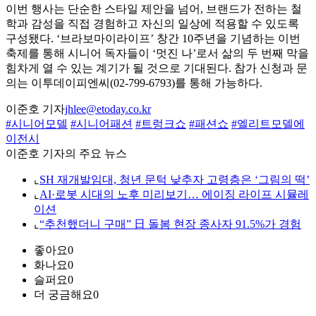
이번 행사는 단순한 스타일 제안을 넘어, 브랜드가 전하는 철
학과 감성을 직접 경험하고 자신의 일상에 적용할 수 있도록
구성됐다. ‘브라보마이라이프’ 창간 10주년을 기념하는 이번
축제를 통해 시니어 독자들이 ‘멋진 나’로서 삶의 두 번째 막을
힘차게 열 수 있는 계기가 될 것으로 기대된다. 참가 신청과 문
의는 이투데이피엔씨(02-799-6793)를 통해 가능하다.
이준호 기자
jhlee@etoday.co.kr
#시니어모델
#시니어패션
#트렁크쇼
#패션쇼
#엘리트모델에
이전시
이준호 기자의 주요 뉴스
⌞
SH 재개발임대, 청년 문턱 낮추자 고령층은 ‘그림의 떡’
⌞
AI·로봇 시대의 노후 미리보기… 에이징 라이프 시뮬레
이션
⌞
“추천했더니 구매” 日 돌봄 현장 종사자 91.5%가 경험
좋아요
0
화나요
0
슬퍼요
0
더 궁금해요
0