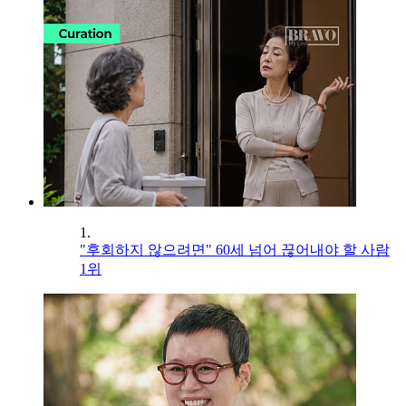
1.
"후회하지 않으려면" 60세 넘어 끊어내야 할 사람
1위