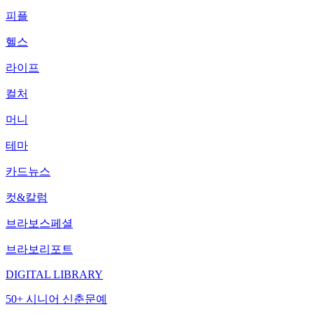
피플
헬스
라이프
컬처
머니
테마
카드뉴스
컷&칼럼
브라보스페셜
브라보리포트
DIGITAL LIBRARY
50+ 시니어 신춘문예