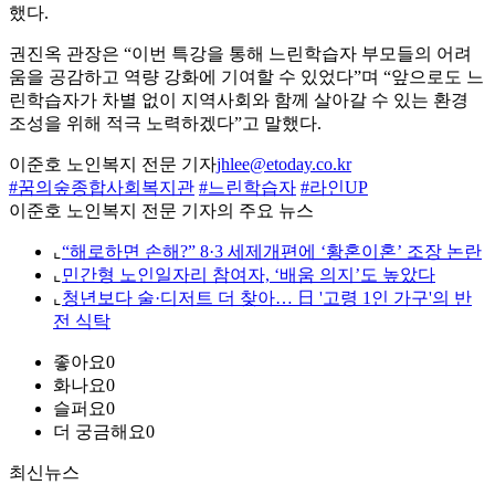
했다.
권진옥 관장은 “이번 특강을 통해 느린학습자 부모들의 어려
움을 공감하고 역량 강화에 기여할 수 있었다”며 “앞으로도 느
린학습자가 차별 없이 지역사회와 함께 살아갈 수 있는 환경
조성을 위해 적극 노력하겠다”고 말했다.
이준호 노인복지 전문 기자
jhlee@etoday.co.kr
#꿈의숲종합사회복지관
#느린학습자
#라인UP
이준호 노인복지 전문 기자의 주요 뉴스
⌞
“해로하면 손해?” 8·3 세제개편에 ‘황혼이혼’ 조장 논란
⌞
민간형 노인일자리 참여자, ‘배움 의지’도 높았다
⌞
청년보다 술·디저트 더 찾아… 日 '고령 1인 가구'의 반
전 식탁
좋아요
0
화나요
0
슬퍼요
0
더 궁금해요
0
최신뉴스