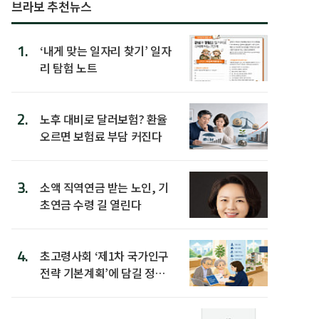
브라보 추천뉴스
1.
‘내게 맞는 일자리 찾기’ 일자
리 탐험 노트
2.
노후 대비로 달러보험? 환율
오르면 보험료 부담 커진다
3.
소액 직역연금 받는 노인, 기
초연금 수령 길 열린다
4.
초고령사회 ‘제1차 국가인구
전략 기본계획’에 담길 정책
은