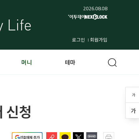
2026.08.08
로그인
회원가입
머니
테마
가
터 신청
가
선호매체 추가