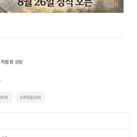
처법 등 상담
동
생회복
#경제활성화