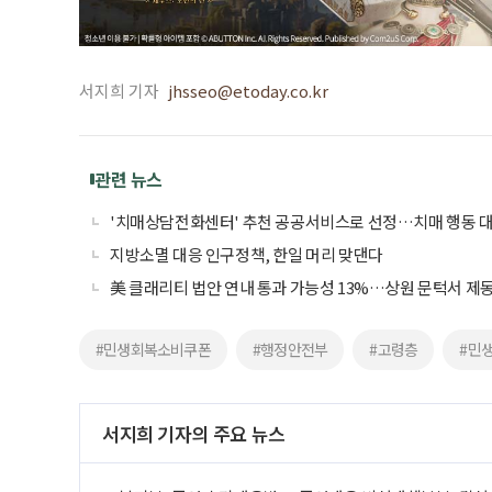
서지희 기자
jhsseo@etoday.co.kr
관련 뉴스
'치매상담전화센터' 추천 공공서비스로 선정…치매 행동 대
지방소멸 대응 인구정책, 한일 머리 맞댄다
美 클래리티 법안 연내 통과 가능성 13%…상원 문턱서 제
#민생회복소비쿠폰
#행정안전부
#고령층
#민
서지희 기자의 주요 뉴스