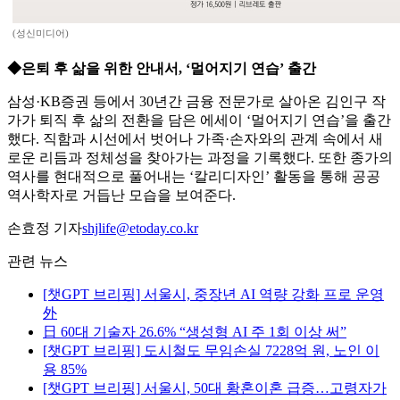
(성신미디어)
◆은퇴 후 삶을 위한 안내서, ‘멀어지기 연습’ 출간
삼성·KB증권 등에서 30년간 금융 전문가로 살아온 김인구 작
가가 퇴직 후 삶의 전환을 담은 에세이 ‘멀어지기 연습’을 출간
했다. 직함과 시선에서 벗어나 가족·손자와의 관계 속에서 새
로운 리듬과 정체성을 찾아가는 과정을 기록했다. 또한 종가의
역사를 현대적으로 풀어내는 ‘칼리디자인’ 활동을 통해 공공
역사학자로 거듭난 모습을 보여준다.
손효정 기자
shjlife@etoday.co.kr
관련 뉴스
[챗GPT 브리핑] 서울시, 중장년 AI 역량 강화 프로 운영
外
日 60대 기술자 26.6% “생성형 AI 주 1회 이상 써”
[챗GPT 브리핑] 도시철도 무임손실 7228억 원, 노인 이
용 85%
[챗GPT 브리핑] 서울시, 50대 황혼이혼 급증…고령자가