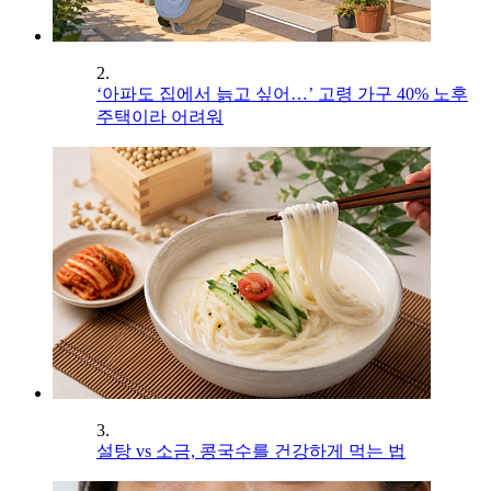
2.
‘아파도 집에서 늙고 싶어…’ 고령 가구 40% 노후
주택이라 어려워
3.
설탕 vs 소금, 콩국수를 건강하게 먹는 법