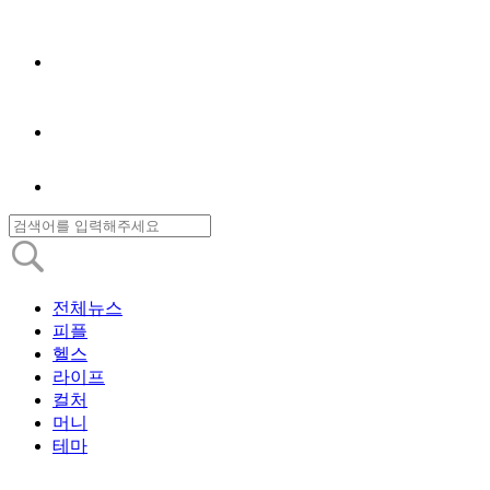
전체뉴스
피플
헬스
라이프
컬처
머니
테마