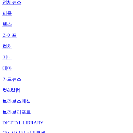
전체뉴스
피플
헬스
라이프
컬처
머니
테마
카드뉴스
컷&칼럼
브라보스페셜
브라보리포트
DIGITAL LIBRARY