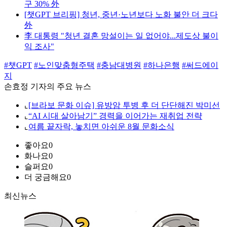
구 30% 外
[챗GPT 브리핑] 청년, 중년·노년보다 노화 불안 더 크다
外
李 대통령 "청년 결혼 망설이는 일 없어야...제도상 불이
익 조사"
#챗GPT
#노인맞춤형주택
#충남대병원
#하나은행
#써드에이
지
손효정 기자의 주요 뉴스
⌞
[브라보 문화 이슈] 유방암 투병 후 더 단단해진 박미선
⌞
“AI 시대 살아남기” 경력을 이어가는 재취업 전략
⌞
여름 끝자락, 놓치면 아쉬운 8월 문화소식
좋아요
0
화나요
0
슬퍼요
0
더 궁금해요
0
최신뉴스