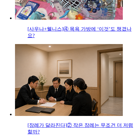
[사우나+웰니스]④ 목욕 가방에 ‘이것’도 챙겼나
요?
[장례가 달라진다]② 작은 장례는 무조건 더 저렴
할까?