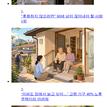
1.
"후회하지 않으려면" 60세 넘어 끊어내야 할 사람
1위
2.
‘아파도 집에서 늙고 싶어…’ 고령 가구 40% 노후
주택이라 어려워