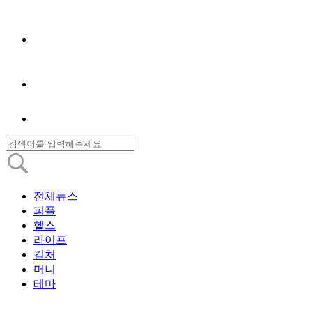
전체뉴스
피플
헬스
라이프
컬처
머니
테마