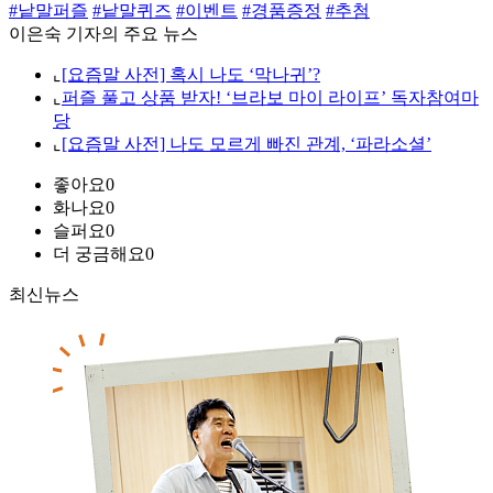
#낱말퍼즐
#낱말퀴즈
#이벤트
#경품증정
#추첨
이은숙 기자의 주요 뉴스
⌞
[요즘말 사전] 혹시 나도 ‘막나귀’?
⌞
퍼즐 풀고 상품 받자! ‘브라보 마이 라이프’ 독자참여마
당
⌞
[요즘말 사전] 나도 모르게 빠진 관계, ‘파라소셜’
좋아요
0
화나요
0
슬퍼요
0
더 궁금해요
0
최신뉴스