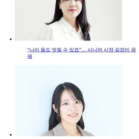
“나이 듦도 멋질 수 있죠”… 시니어 시장 길잡이 꿈
꿔