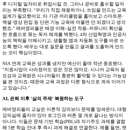
후 디지털 일자리로 취업시킬 것. 그러나 곧바로 흡수할 일자
리는 부족했다. “우리가 직접 채용하거나, 쓰임을 만드는 교육
설계가 필요했어요. 타 기관 커리큘럼을 훑어보고 스마트폰·
엑셀·영상 편집 등 단편 기능 교육에 머물면 안 되겠다고 생각
했죠.” 에버영피플은 배경 이해–실전 적용–커뮤니티 확산을
한 흐름으로 묶는 독자 체계를 택했다. 4차 산업혁명과 인공지
능의 맥락을 이해시키고, 생활형 앱과 자동화 도구를 바로 쓰
도록 했다. 배우는 대로 질문을 만들고 결과를 도출하게 만드
는 것이 핵심이었다.
NIA 연계 교육은 성과를 냈지만 예산이 줄며 작년 종료됐다.
“지원사업이 사라졌어도 얻은 것은 많아요. 시니어 교육의 필
요성과 교육받은 시니어들이 충분히 활약할 수 있다는 가능성
을 본 것이죠. 때문에 교육 과정은 다른 형식으로 계속 이어가
고 있습니다.”
AI, 은퇴 이후 ‘삶의 주제’ 복원하는 도구
에버영피플의 교실은 이론적 강의보다 문제를 앞세운다. 대형
강의실에 줄지어 앉아 로그인과 버튼 몇 개로 끝나는 방식이
아니다. 이들은 문제 기반 학습(PBL)과 자기주도 과제를 결합
해 5분 학습 안내 후 즉시 과제 해결로 연결한다. 예를 들면, 챗