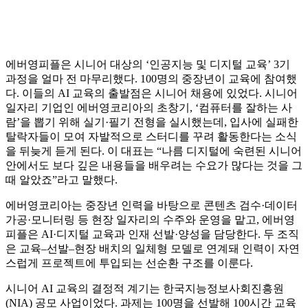
에버영피플은 시니어 대상의 ‘인공지능 및 디지털 교육’ 3기
과정을 얼마 전 마무리했다. 100명의 중장년이 교육에 참여했
다. 이들의 AI 교육의 출발점은 시니어 채용에 있었다. 시니어
일자리 기업인 에버영코리아의 초창기, ‘컴퓨터를 잘하는 사
람’을 뽑기 위해 실기·필기 전형을 실시했는데, 입사에 실패한
탈락자들이 모여 자발적으로 스터디를 꾸려 활동한다는 소식
을 뒤늦게 듣게 된다. 이 대표는 “나름 디지털에 숙련된 시니어
안에서도 보다 깊은 내용들을 배우려는 수요가 많다는 것을 그
때 알았죠”라고 말했다.
에버영코리아는 중장년 인력을 바탕으로 콘텐츠 검수·데이터
가공·모니터링 등 현장 일자리의 수주와 운영을 맡고, 에버영
피플은 AI·디지털 교육과 인재 선발·양성을 담당한다. 두 조직
은 교육–선발–현장 배치의 일체형 모델로 연계돼 인력이 자연
스럽게 프로젝트에 투입되는 선순환 구조를 이룬다.
시니어 AI 교육의 결정적 계기는 한국지능정보사회진흥원
(NIA) 공모 사업이었다. 과제는 100명을 선발해 100시간 교육