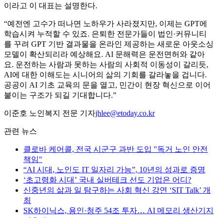
이라고 이 대표는 설명한다.
“예전엔 고수가 떠나면 노하우가 사라졌지만, 이제는 GPT에
학습시켜 누적할 수 있죠. 은퇴한 전문가들이 법인·커뮤니티
를 꾸려 GPT 기반 결과물을 온라인 제공하는 새로운 아웃소싱
모델이 확산되리라 예상해요. AI 문해력은 운전면허와 같아
요. 운전하는 사람과 못하는 사람의 사회적 이동성이 갈리듯,
AI에 대한 이해도는 시니어의 삶의 기회를 갈라놓을 겁니다.
공공이 AI 기초 교육의 문을 열고, 민간이 현장 혁신으로 이어
붙이는 구조가 되길 기대합니다.”
이준호 노인복지 전문 기자
jhlee@etoday.co.kr
관련 뉴스
클로바 케어콜, 전국 시군구 과반 도입 "독거 노인 안전
책임"
“AI 시대, 노인도 IT 일자리 가능”, 10년의 성과로 증명
‘초고령화 시대’ 국내 실버테크 선도 기업은 어디?
신중년의 삶과 일 탐구하는 사회 혁신 강연 ‘SIT Talk’ 개
최
SK하이닉스, 용인·청주 54조 투자… AI 메모리 생산기지