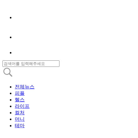
전체뉴스
피플
헬스
라이프
컬처
머니
테마