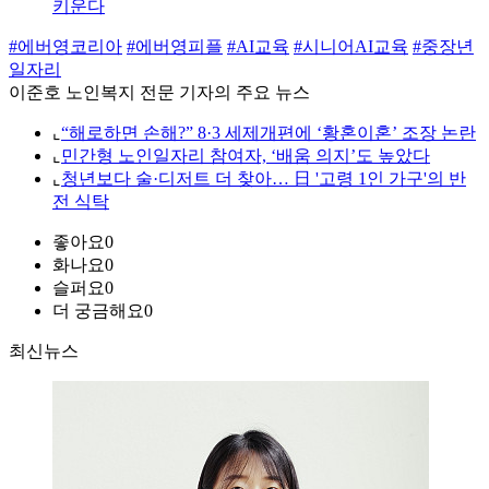
키운다
#에버영코리아
#에버영피플
#AI교육
#시니어AI교육
#중장년
일자리
이준호 노인복지 전문 기자의 주요 뉴스
⌞
“해로하면 손해?” 8·3 세제개편에 ‘황혼이혼’ 조장 논란
⌞
민간형 노인일자리 참여자, ‘배움 의지’도 높았다
⌞
청년보다 술·디저트 더 찾아… 日 '고령 1인 가구'의 반
전 식탁
좋아요
0
화나요
0
슬퍼요
0
더 궁금해요
0
최신뉴스