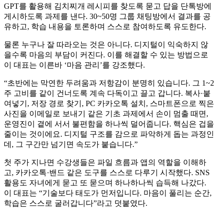
GPT를 활용해 김치찌개 레시피를 찾도록 묻고 답을 단톡방에
게시하도록 과제를 낸다. 30~50명 그룹 채팅방에서 결과를 공
유하고, 학습 내용을 토론하며 스스로 참여하도록 유도한다.
물론 누구나 잘 따라오는 것은 아니다. 디지털이 익숙하지 않
을수록 마음의 부담이 커진다. 이를 해결할 수 있는 방법으로
이 대표는 이른바 ‘마음 관리’를 강조했다.
“초반에는 막연한 두려움과 저항감이 분명히 있습니다. 그 1~2
주 고비를 같이 건너도록 계속 다독이고 끌고 갑니다. 복사·붙
여넣기, 저장 경로 찾기, PC 카카오톡 설치, 스마트폰으로 찍은
사진을 이메일로 보내기 같은 기초 과제에서 손이 멈출 때면,
운영진이 곁에 서서 불편함을 하나씩 덜어줍니다. 핵심은 겁을
줄이는 것이에요. 디지털 구조를 감으로 파악하게 돕는 과정인
데, 그 구간만 넘기면 속도가 붙습니다.”
첫 주가 지나면 수강생들은 파일 흐름과 앱의 역할을 이해하
고, 카카오톡·밴드 같은 도구를 스스로 다루기 시작했다. SNS
활용도 자녀에게 묻고 또 묻으며 하나하나씩 습득해 나갔다.
이 대표는 “기술보다 태도가 먼저입니다. 마음이 풀리는 순간,
학습은 스스로 굴러갑니다”라고 덧붙였다.