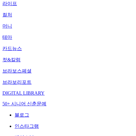
라이프
컬처
머니
테마
카드뉴스
컷&칼럼
브라보스페셜
브라보리포트
DIGITAL LIBRARY
50+ 시니어 신춘문예
블로그
인스타그램