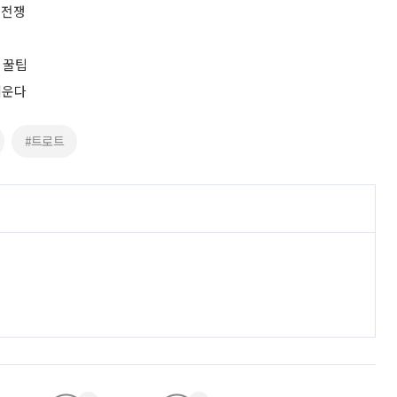
 전쟁
 꿀팁
키운다
#트로트