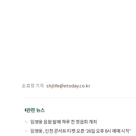
손효정 기자
shjlife@etoday.co.kr
관련 뉴스
임영웅 음원 발매 하루 전 청음회 개최
임영웅, 인천 콘서트 티켓 오픈 ‘26일 오후 8시 예매 시작’