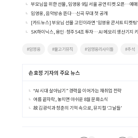
부모님을 위한 선물, 임영웅 9일 서울 공연 티켓 오픈…예매
임영웅, 음악방송 뜬다…신곡 무대 첫 공개
[카드뉴스] 부모님 선물 고민이라면 '임영웅 콘서트 티켓팅'
SK하이닉스, 용인·청주 54조 투자… AI 메모리 생산기지 
#임영웅
#물고기뮤직
#임영웅리사이틀
#추석
손효정 기자의 주요 뉴스
“AI 시대 살아남기” 경력을 이어가는 재취업 전략
여름 끝자락, 놓치면 아쉬운 8월 문화소식
故 김광석과 청춘의 기억 속으로, 뮤지컬 ‘그날들’