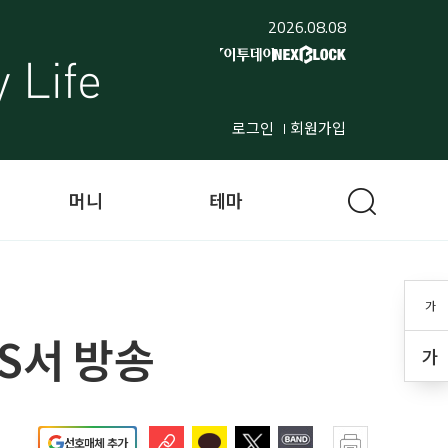
2026.08.08
로그인
회원가입
머니
테마
가
BS서 방송
가
선호매체 추가