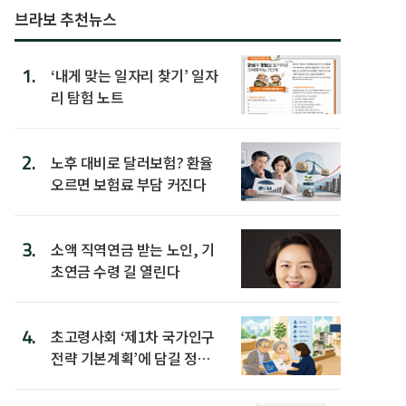
브라보 추천뉴스
1.
‘내게 맞는 일자리 찾기’ 일자
리 탐험 노트
2.
노후 대비로 달러보험? 환율
오르면 보험료 부담 커진다
3.
소액 직역연금 받는 노인, 기
초연금 수령 길 열린다
4.
초고령사회 ‘제1차 국가인구
전략 기본계획’에 담길 정책
은