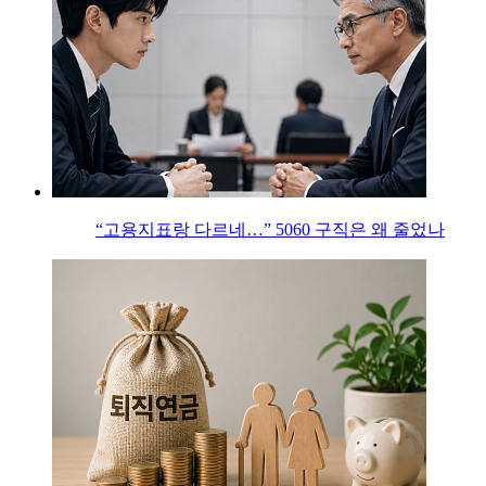
“고용지표랑 다르네…” 5060 구직은 왜 줄었나