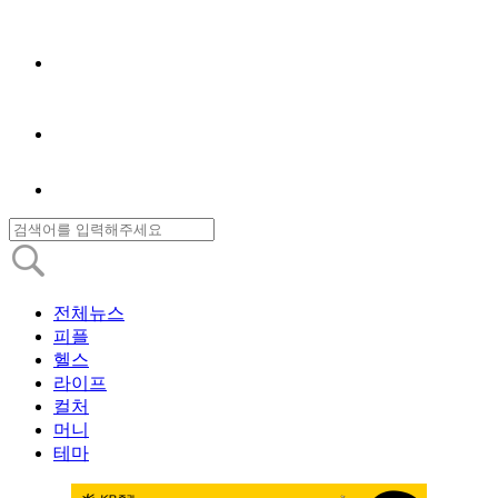
전체뉴스
피플
헬스
라이프
컬처
머니
테마