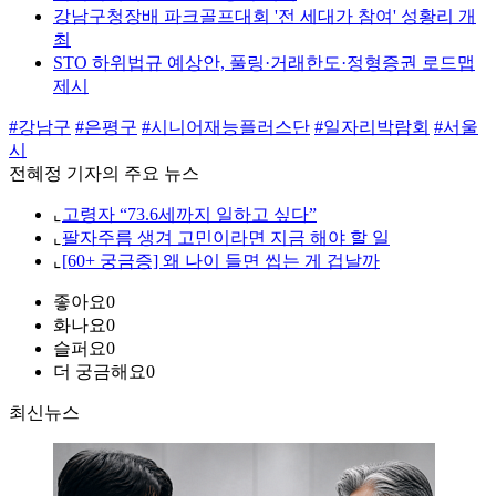
강남구청장배 파크골프대회 '전 세대가 참여' 성황리 개
최
STO 하위법규 예상안, 풀링·거래한도·정형증권 로드맵
제시
#강남구
#은평구
#시니어재능플러스단
#일자리박람회
#서울
시
전혜정 기자의 주요 뉴스
⌞
고령자 “73.6세까지 일하고 싶다”
⌞
팔자주름 생겨 고민이라면 지금 해야 할 일
⌞
[60+ 궁금증] 왜 나이 들면 씹는 게 겁날까
좋아요
0
화나요
0
슬퍼요
0
더 궁금해요
0
최신뉴스