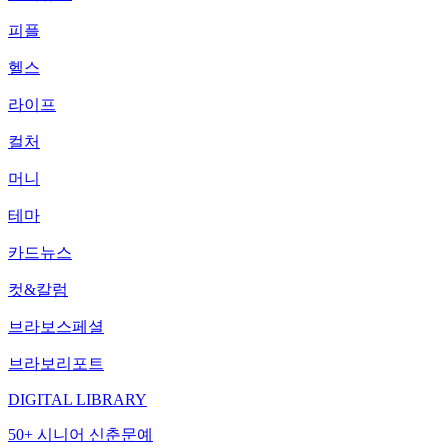
피플
헬스
라이프
컬처
머니
테마
카드뉴스
컷&칼럼
브라보스페셜
브라보리포트
DIGITAL LIBRARY
50+ 시니어 신춘문예