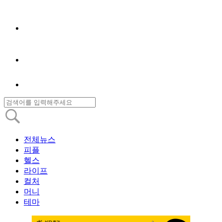
전체뉴스
피플
헬스
라이프
컬처
머니
테마