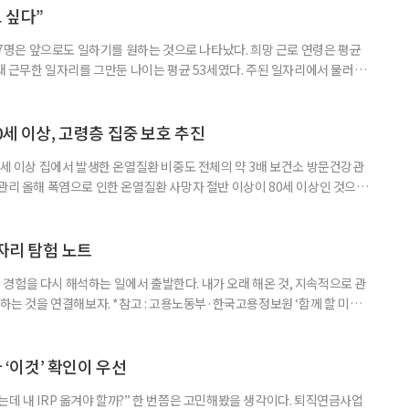
 고령자 주거-돌봄 협업 체계 구축 방안’ 보고서는 고
 싶다”
중 7명은 앞으로도 일하기를 원하는 것으로 나타났다. 희망 근로 연령은 평균
오래 근무한 일자리를 그만둔 나이는 평균 53세였다. 주된 일자리에서 물러난
의 현실이 통계로 확인됐다. 고령층 취업자 1012만 5000명 국가데이터
제활동인구조사 고령층 부가조사 결과’에 따르면 55~79세 인구는 1701만
 증가했다. 15세 이상 인구에서 차지하는 비중은
0세 이상, 고령층 집중 보호 추진
0세 이상 집에서 발생한 온열질환 비중도 전체의 약 3배 보건소 방문건강관
 관리 올해 폭염으로 인한 온열질환 사망자 절반 이상이 80세 이상인 것으로
 방문건강관리사업을 통해 80세 이상 고령자 보호를 추진한다. 6일 복지부
까지 질병관리청으로 신고된 온열질환자는 총 2441명으로 이 중 65세 이상
이상은 300명(12.3%)으로 집계됐다. 연령별 환자 수
일자리 탐험 노트
경험을 다시 해석하는 일에서 출발한다. 내가 오래 해온 것, 지속적으로 관
 하는 것을 연결해보자. *참고 : 고용노동부·한국고용정보원 ‘함께 할 미래
브라보 마이 라이프’ 재구성. STEP 1. 내 안의 재료 찾기 1. 무엇을 바꾸고
뀌면 좋겠다’고 느낀 일은? 1._______________
__________ ▷ 그중 내가 직접 해볼 만
다 ‘이것’ 확인이 우선
데 내 IRP 옮겨야 할까?” 한 번쯤은 고민해봤을 생각이다. 퇴직연금사업