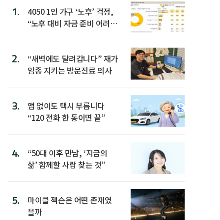
1.
4050 1인 가구 ‘노후’ 걱정,
“노후 대비 자금 준비 어려
워”
2.
“새벽에도 달려갑니다” 재가
임종 지키는 방문진료 의사
3.
앱 없이도 택시 부릅니다
“120 전화 한 통이면 끝”
4.
“50대 이후 만남, ‘지금의
삶’ 함께할 사람 찾는 것”
5.
마이클 잭슨은 어떤 존재였
을까