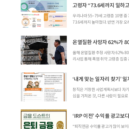
여름호에 실린 ‘통합돌봄 시행에 따른
고령자 “73.6세까지 일하고
우리나라 55~79세 고령층 10명 
73.6세까지 높아졌다. 반면 가장 
뒤에도 상당 기간 일해야 하는 고령층
처가 5일 발표한 ‘2026년 5월 경
7000명으로, 1년 전보다 57만 명
온열질환 사망자 62%가 8
올해 온열질환 추정 사망자 62% 8
리사업 통해 폭염 취약 고령층 집중
나타났다. 이에 정부가 전국 보건소
에 따르면 5월 15일부터 이달 4일
고령층은 825명(33.8%), 80세 
‘내게 맞는 일자리 찾기’ 
창직은 거창한 사업계획서보다 자기 
심을 가져온 것, 다른 사람이 필요로
for 5060 창직사례집’을 바탕으로 ‘
싶었나요? ▷ 내가 살아오며 ‘이렇게 바
2._______________ 3._____
‘IRP 이전’ 수익률 광고보
“퇴직연금 수익률 광고가 많이 보이는