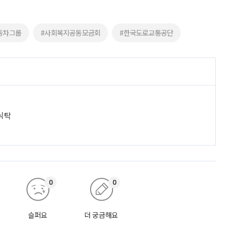
동차그룹
#사회복지공동모금회
#한국도로교통공단
 식탁
0
0
슬퍼요
더 궁금해요