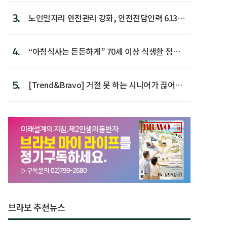
3.
노인일자리 안전관리 강화, 안전전담인력 613명
첫 배치
4.
“아침식사는 든든하게” 70세 이상 식생활 점수
가장 높아
5.
[Trend&Bravo] 거절 못 하는 시니어가 끊어야
할 행동 5
브라보 추천뉴스