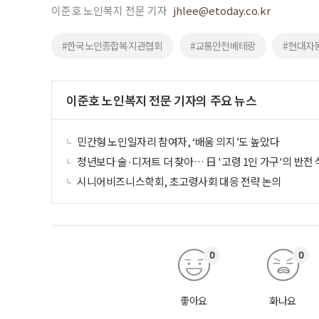
이준호 노인복지 전문 기자
jhlee@etoday.co.kr
#한국노인종합복지관협회
#교통안전베테랑
#현대자
이준호 노인복지 전문 기자의 주요 뉴스
민간형 노인일자리 참여자, ‘배움 의지’도 높았다
청년보다 술·디저트 더 찾아… 日 '고령 1인 가구'의 반전
시니어비즈니스학회, 초고령사회 대응 전략 논의
0
0
좋아요
화나요