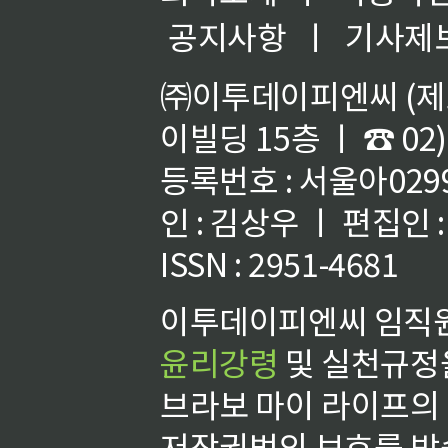
공지사항
ㅣ
기사제
㈜이투데이피엔씨 (제호
이빌딩 15층 ㅣ ☎ 02)
등록번호 : 서울아02992
인 : 김상우 ㅣ 편집인
ISSN : 2951-4681
이투데이피엔씨 임직원
윤리강령
및 실천규정을
브라보 마이 라이프의
저작권법의 보호를 받