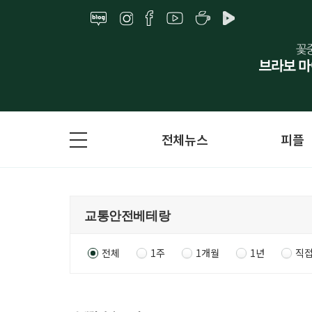
전체뉴스
피플
전체
1주
1개월
1년
직