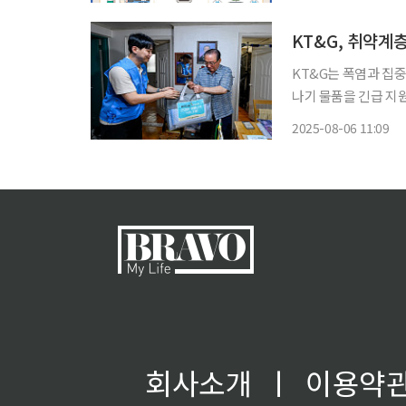
원안보위기 경보가 ‘
인
KT&G, 취약계
KT&G는 폭염과 집
나기 물품을 긴급 지원했다고 6일 밝혔다. 특히
준 누적 3200여 명
2025-08-06 11:09
KT&G는 고온의 날
회사소개
ㅣ
이용약