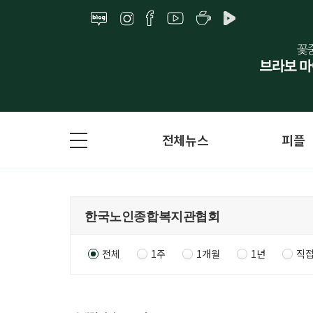
전체뉴스
피플
전체
1주
1개월
1년
직