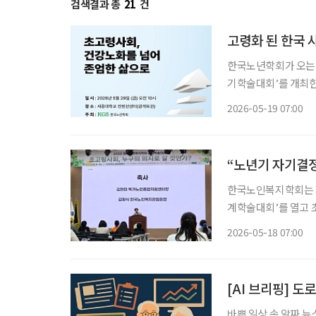
검색결과 총
21
건
고령화 된 한국 사
한국노년학회가 오는 
기학술대회’를 개최한
주제로 열린다. 학회는 이번 행사를 통해 노년기 건강을 유지하는 차원을 넘어, 독립적 생활이
2026-05-19 07:00
어려워진 뒤에도 존엄
“노년기 자기결정
한국노인복지학회는 지
계학술대회’를 열고
논의했다. ‘초고령사회
2026-05-18 07:00
[AI 브리핑] 
바쁜 일상 속 알짜 뉴