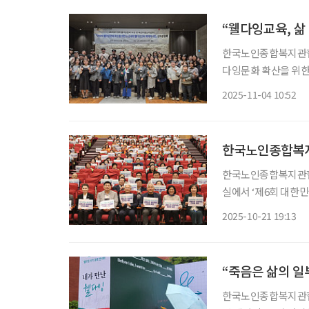
“웰다잉교육, 삶
한국노인종합복지관협회
다잉문화 확산을 위한
서울 중구 LW컨벤션
2025-11-04 10:52
을 자연스러운 삶의 
추진됐
한국노인종합복지
한국노인종합복지관협회
실에서 ‘제6회 대한
이번 행사는 전진숙 
2025-10-21 19:13
“죽음은 삶의 일
한국노인종합복지관협회