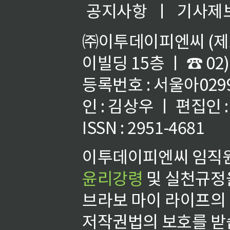
공지사항
ㅣ
기사제
㈜이투데이피엔씨 (제호
이빌딩 15층 ㅣ ☎ 02)
등록번호 : 서울아02992
인 : 김상우 ㅣ 편집인
ISSN : 2951-4681
이투데이피엔씨 임직원
윤리강령
및 실천규정을
브라보 마이 라이프의
저작권법의 보호를 받