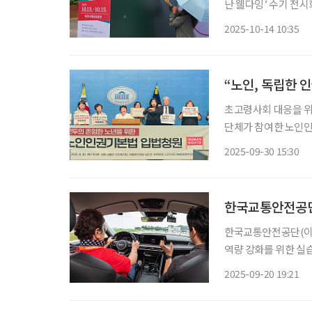
난 웰다잉’ 수기 전시
바라보며, 남은 시간을
2025-10-14 10:35
위해 기
“노인, 독립한 
초고령사회 대응을 위
단체가 참여한 노인인
인순 더불어민주당 의
2025-09-30 15:30
본법의 제정은 그간 사
한국교통안전공단,
한국교통안전공단(이
역량 강화를 위한 실습형 안전운
통계에 따르면 최근 5
2025-09-20 19:21
매년 증가하고 있는 