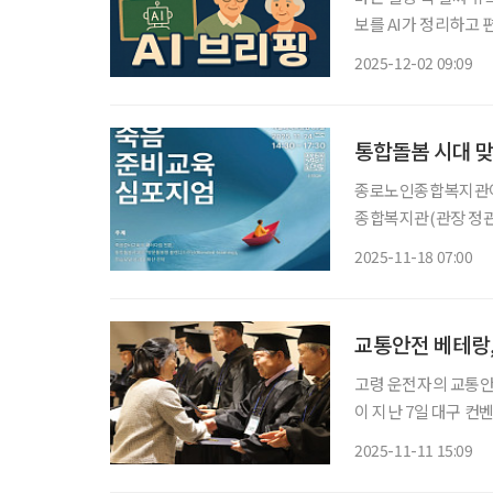
보를 AI가 정리하고 편집국 기자
제로 캠페인…‘큰글씨
2025-12-02 09:09
께 1일 종로구 서울노
통합돌봄 시대 맞
종로노인종합복지관이
종합복지관(관장 정관스
교육 심포지엄 Andi
2025-11-18 07:00
최하는 이번 행사는 
교통안전 베테랑,
고령 운전자의 교통안전
이 지난 7일 대구 컨
이수자들이 전문 강사로
2025-11-11 15:09
은 현대자동차그룹과