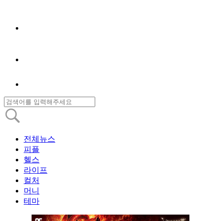
전체뉴스
피플
헬스
라이프
컬처
머니
테마