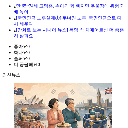
⌞
만 65~74세 고령층, 손아귀 힘 빠지면 우울장애 위험 7
배 높아
⌞
[국민연금 노후설계①] 무너진 노후, 국민연금으로 다
시 세우다
⌞
[만화로 보는 시니어 뉴스] 폭염 속 치매어르신 더 촘촘
히 살펴요
좋아요
0
화나요
0
슬퍼요
0
더 궁금해요
0
최신뉴스