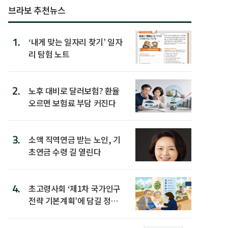
브라보 추천뉴스
1.
‘내게 맞는 일자리 찾기’ 일자
리 탐험 노트
2.
노후 대비로 달러보험? 환율
오르면 보험료 부담 커진다
3.
소액 직역연금 받는 노인, 기
초연금 수령 길 열린다
4.
초고령사회 ‘제1차 국가인구
전략 기본계획’에 담길 정책
은