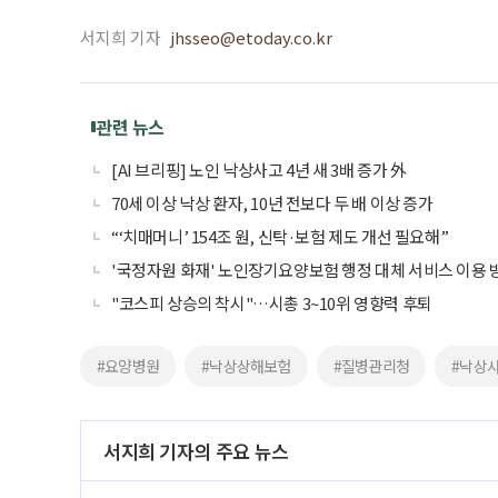
서지희 기자
jhsseo@etoday.co.kr
관련 뉴스
[AI 브리핑] 노인 낙상사고 4년 새 3배 증가 外
70세 이상 낙상 환자, 10년 전보다 두 배 이상 증가
“‘치매머니’ 154조 원, 신탁·보험 제도 개선 필요해”
'국정자원 화재' 노인장기요양보험 행정 대체 서비스 이용 
"코스피 상승의 착시"…시총 3~10위 영향력 후퇴
#요양병원
#낙상상해보험
#질병관리청
#낙상
서지희 기자의 주요 뉴스