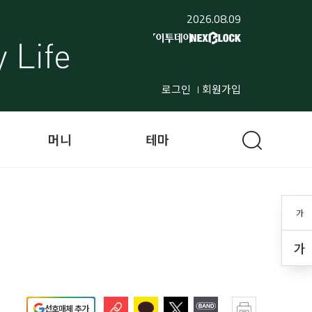
2026.08.09
로그인
회원가입
머니
테마
가
가
선호매체 추가