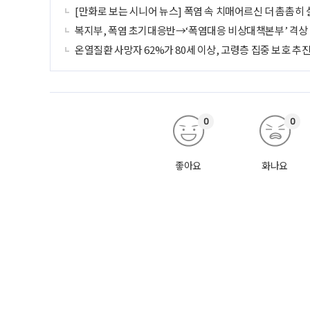
[만화로 보는 시니어 뉴스] 폭염 속 치매어르신 더 촘촘히
복지부, 폭염 초기대응반→‘폭염대응 비상대책본부’ 격상
온열질환 사망자 62%가 80세 이상, 고령층 집중 보호 추
0
0
좋아요
화나요