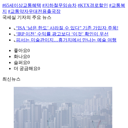
#65세이상교통혜택
#지하철무임승차
#KTX경로할인
#교통복
지
#교통약자우대전용출국장
국세실 기자의 주요 뉴스
⌞
“ISA ‘남은 한도’ 사라질 수 있다” 기존 가입자 주목!
⌞
‘IRP 이전’ 수익률 광고보다 ‘이것’ 확인이 우선
⌞
피서는 미술관이지…휴가지에서 만나는 예술 여행
좋아요
0
화나요
0
슬퍼요
0
더 궁금해요
0
최신뉴스