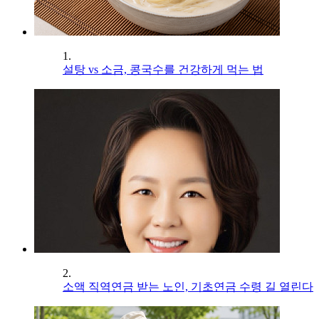
1.
설탕 vs 소금, 콩국수를 건강하게 먹는 법
2.
소액 직역연금 받는 노인, 기초연금 수령 길 열린다