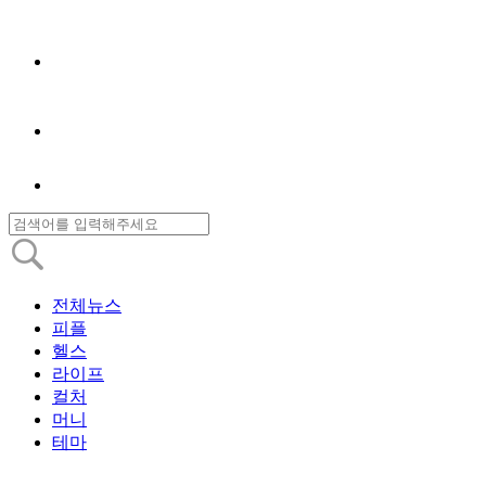
전체뉴스
피플
헬스
라이프
컬처
머니
테마