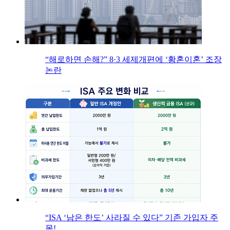
“해로하면 손해?” 8·3 세제개편에 ‘황혼이혼’ 조장
논란
“ISA ‘남은 한도’ 사라질 수 있다” 기존 가입자 주
목!