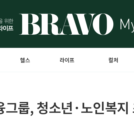
헬스
라이프
컬처
융그룹, 청소년·노인복지 초