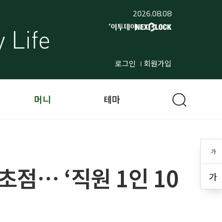
2026.08.08
로그인
회원가입
머니
테마
가
점… ‘직원 1인 10
가