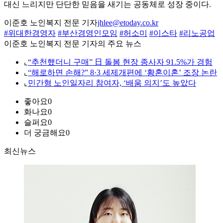
대신 느리지만 단단한 믿음을 새기는 공동체로 성장 중이다.
이준호 노인복지 전문 기자
jhlee@etoday.co.kr
#위대한경영자
#부산경영인모임
#허소미
#이스타
#리노공업
이준호 노인복지 전문 기자의 주요 뉴스
⌞
“추천했더니 구매” 日 돌봄 현장 종사자 91.5%가 경험
⌞
“해로하면 손해?” 8·3 세제개편에 ‘황혼이혼’ 조장 논란
⌞
민간형 노인일자리 참여자, ‘배움 의지’도 높았다
좋아요
0
화나요
0
슬퍼요
0
더 궁금해요
0
최신뉴스