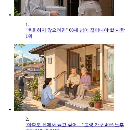
1.
"후회하지 않으려면" 60세 넘어 끊어내야 할 사람
1위
2.
‘아파도 집에서 늙고 싶어…’ 고령 가구 40% 노후