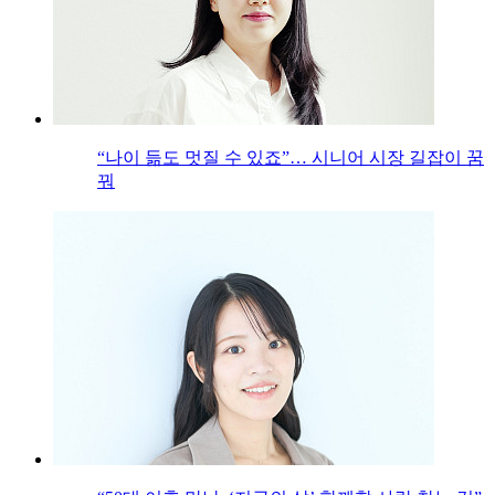
“나이 듦도 멋질 수 있죠”… 시니어 시장 길잡이 꿈
꿔