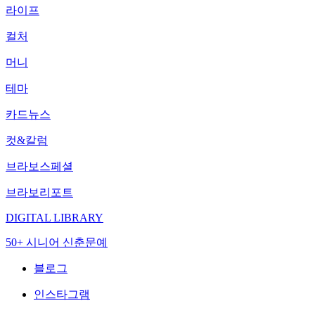
라이프
컬처
머니
테마
카드뉴스
컷&칼럼
브라보스페셜
브라보리포트
DIGITAL LIBRARY
50+ 시니어 신춘문예
블로그
인스타그램