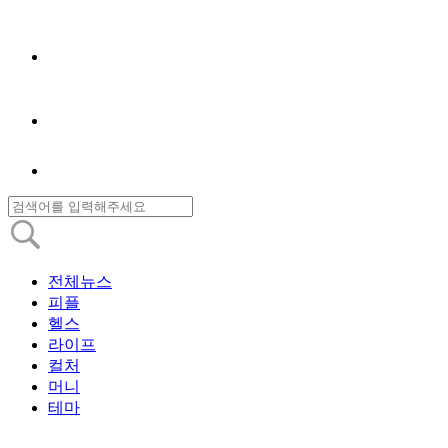
전체뉴스
피플
헬스
라이프
컬처
머니
테마