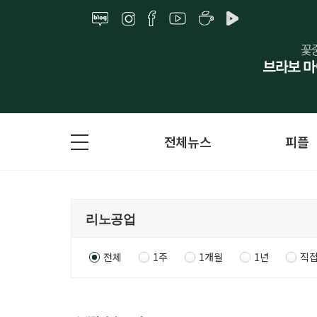
전체뉴스
피플
전체
1주
1개월
1년
직