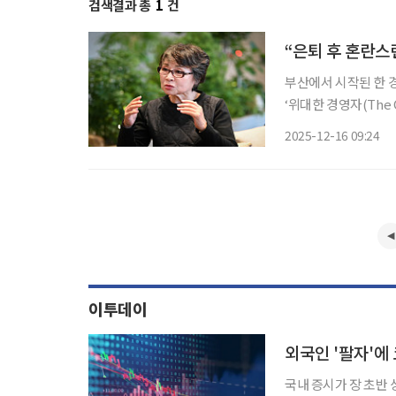
검색결과 총
1
건
“은퇴 후 혼란스
부산에서 시작된 한 
‘위대한 경영자(The G
다”는 단 하나의 문장
2025-12-16 09:24
는 사람”이라고 낮춘
이투데이
국내 증시가 장 초반 상