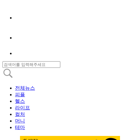
전체뉴스
피플
헬스
라이프
컬처
머니
테마