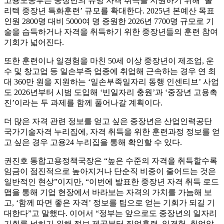
고용노동부는 중장년의 유망 자격 취득을 지원하기 위해 ‘폴
리텍 중장년 특화훈련’ 규모를 확대한다. 2025년 본예산 목표
인원 2800명 대비 5000여 명 증원한 2026년 7700명 규모로 기
술을 습득하거나 자격을 취득하기 위한 중장년들의 훈련 참여
기회가 넓어진다.
또한 훈련이나 일경험을 마친 50세 이상 중장년이 제조업, 운
수 및 창고업 등 일손부족 업종에 취업해 근속하는 경우 연 최
대 360만 원을 지원하는 ‘일손부족일자리 동행 인센티브’ 사업
도 2026년부터 시범 도입해 ‘빈일자리 충원’과 ‘중장년 고용촉
진’이라는 두 과제를 함께 풀어나갈 계획이다.
더 많은 자격 관련 정보를 얻고 싶은 중장년은 산업인력공단
국가기술자격 누리집에, 자격 취득을 위한 훈련과정 정보를 얻
고 싶은 경우 고용24 누리집을 통해 확인할 수 있다.
권진호 통합고용정책국장은 “높은 수준의 자격을 취득할수록
임금이 점진적으로 높아지거나 단순직 비중이 줄어드는 것은
일반적인 현상”이지만, “이번에 발표한 중장년 자격 취득 로드
맵을 통해 기업 현장에서 바라보는 자격의 가치를 가늠해 보
고, ‘함께 따면 좋은 자격’ 정보를 팁으로 얻는 기회가 되길 기
대한다”고 말했다. 이어서 “정부는 앞으로도 중장년의 일자리
기회를 넓히기 위해 정보 제공부터 직업훈련, 일경험, 취업알