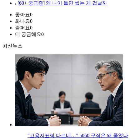
⌞
[60+ 궁금증] 왜 나이 들면 씹는 게 겁날까
좋아요
0
화나요
0
슬퍼요
0
더 궁금해요
0
최신뉴스
“고용지표랑 다르네…” 5060 구직은 왜 줄었나