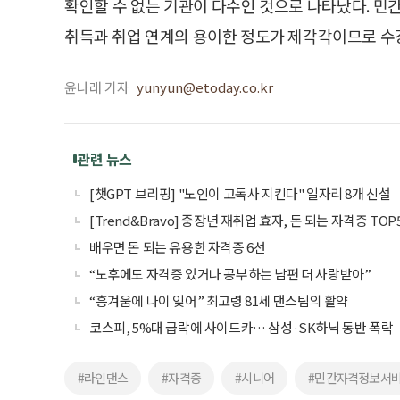
확인할 수 없는 기관이 다수인 것으로 나타났다. 민
취득과 취업 연계의 용이한 정도가 제각각이므로 수
윤나래 기자
yunyun@etoday.co.kr
관련 뉴스
[챗GPT 브리핑] "노인이 고독사 지킨다" 일자리 8개 신설
[Trend&Bravo] 중장년 재취업 효자, 돈 되는 자격증 TOP
배우면 돈 되는 유용한 자격증 6선
“노후에도 자격증 있거나 공부하는 남편 더 사랑받아”
“흥겨움에 나이 잊어” 최고령 81세 댄스팀의 활약
코스피, 5%대 급락에 사이드카… 삼성·SK하닉 동반 폭락
#라인댄스
#자격증
#시니어
#민간자격정보서