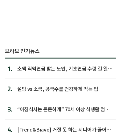
브라보 인기뉴스
1.
소액 직역연금 받는 노인, 기초연금 수령 길 열린
다
2.
설탕 vs 소금, 콩국수를 건강하게 먹는 법
3.
“아침식사는 든든하게” 70세 이상 식생활 점수
가장 높아
4.
[Trend&Bravo] 거절 못 하는 시니어가 끊어야
할 행동 5