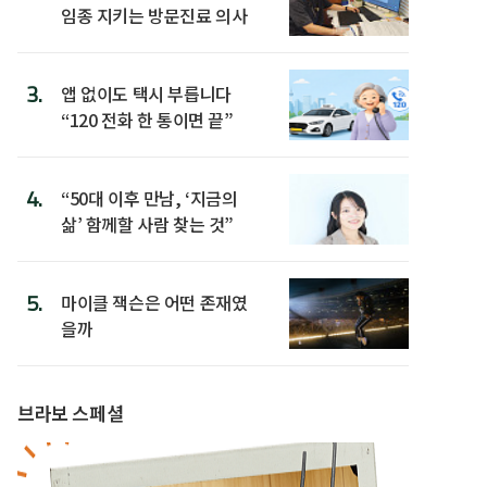
임종 지키는 방문진료 의사
3.
앱 없이도 택시 부릅니다
“120 전화 한 통이면 끝”
4.
“50대 이후 만남, ‘지금의
삶’ 함께할 사람 찾는 것”
5.
마이클 잭슨은 어떤 존재였
을까
브라보 스페셜