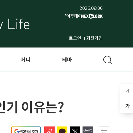
2026.08.06
로그인
회원가입
머니
테마
가
인기 이유는?
가
선호매체 추가