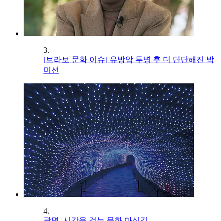
3.
[브라보 문화 이슈] 유방암 투병 후 더 단단해진 박
미선
4.
광명, 시간을 걷는 문화 마실길