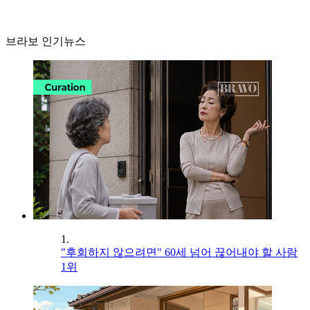
브라보 인기뉴스
1.
"후회하지 않으려면" 60세 넘어 끊어내야 할 사람
1위