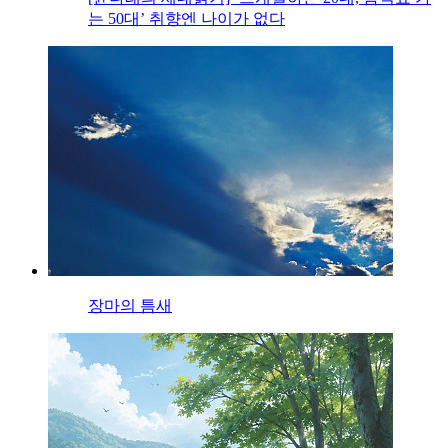
는 50대’ 취향엔 나이가 없다
장마의 틈새