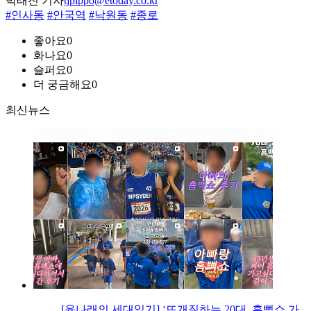
박태진 기자
tjpippo@etoday.co.kr
#인사동
#안국역
#낙원동
#종로
좋아요
0
화나요
0
슬퍼요
0
더 궁금해요
0
최신뉴스
[윤나래의 세대읽기] ‘뜨개질하는 20대, 흠뻑쇼 가