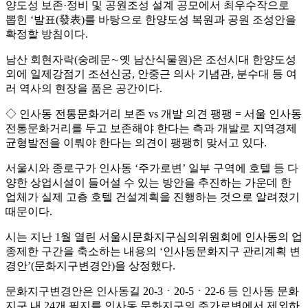
양도성 보존·정비 및 공원조성 설계 공모에서 최우수작으로
뽑힌 ‘발표(發表)를 바탕으로 한양도성 복원과 공원 조성안을
확정할 방침이다.
남산 회현자락(숭례문∼옛 남산식물원)은 조선시대 한양도성
외에 일제강점기 조선신궁, 안중근 의사 기념관, 분수대 등 여
러 역사의 현장을 품은 공간이다.
◇ 인사동 전통문화거리 보존 vs 개발 의견 팽팽 = 서울 인사동
전통문화거리를 두고 보존해야 한다는 측과 개발로 지역경제
균형발전을 이뤄야 한다는 의견이 팽팽히 맞서고 있다.
서울시와 종로구가 인사동 ‘주가로변’ 일부 구역에 호텔 등 다
양한 상업시설이 들어설 수 있는 방안을 추진하는 가운데 한
업체가 실제 고층 호텔 건설계획을 진행하는 것으로 알려졌기
때문이다.
시는 지난 1월 열린 서울시문화지구심의위원회에 인사동의 업
종제한 구간을 축소하는 내용의 ‘인사동문화지구 관리계획 변
경안’(문화지구변경안)을 상정했다.
문화지구변경안은 인사동길 20-3ㆍ20-5ㆍ22-6 등 인사동 문화
지구 내 24개 필지를 인사동 문화지구의 주가로변에서 제외하