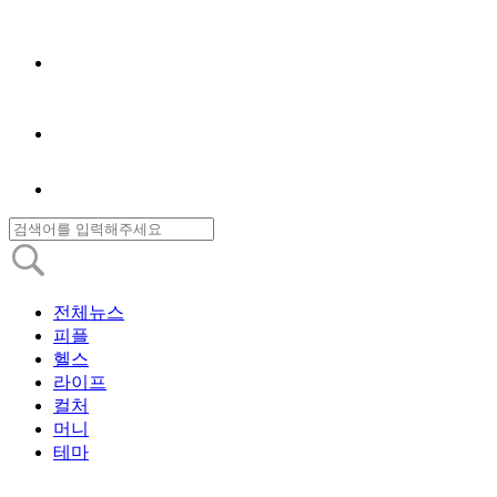
전체뉴스
피플
헬스
라이프
컬처
머니
테마