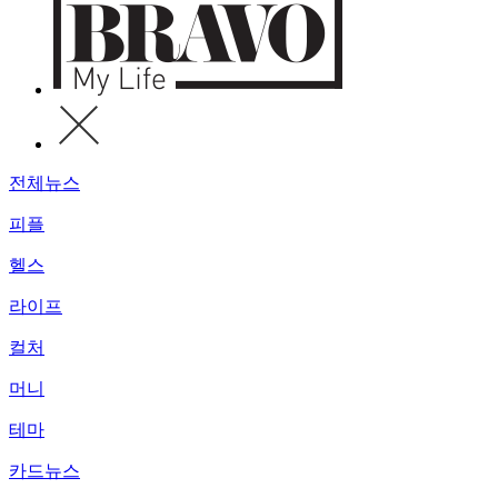
전체뉴스
피플
헬스
라이프
컬처
머니
테마
카드뉴스