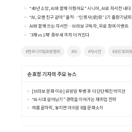
“40년 소망, AI와 함께 이뤘어요” 시니어, AI로 자서전 내다
“AI, 오랜 친구 같아” 울컥…‘인생사(史)랑’ 1기 출판기념회
AI와 함께 쓰는 자서전…브라보 구독자, 무료 참여 이벤트
'3채 vs 1채' 종부세 격차 더 커진다
#한국디지털포용협회
#AI
#자서전
#송민호회
손효정 기자의 주요 뉴스
[브라보 문화 이슈] 유방암 투병 후 더 단단해진 박미선
“AI 시대 살아남기” 경력을 이어가는 재취업 전략
여름 끝자락, 놓치면 아쉬운 8월 문화소식