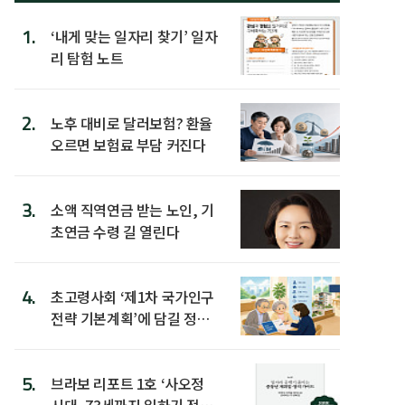
1.
‘내게 맞는 일자리 찾기’ 일자
리 탐험 노트
2.
노후 대비로 달러보험? 환율
오르면 보험료 부담 커진다
3.
소액 직역연금 받는 노인, 기
초연금 수령 길 열린다
4.
초고령사회 ‘제1차 국가인구
전략 기본계획’에 담길 정책
은
5.
브라보 리포트 1호 ‘사오정
시대, 73세까지 일하기 전략’