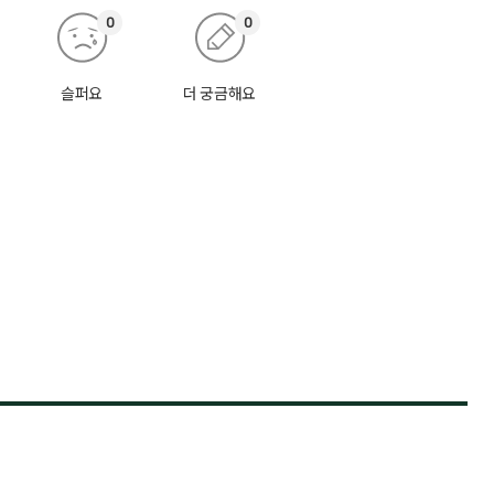
0
0
슬퍼요
더 궁금해요