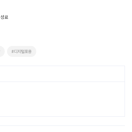
 성료
장
#디지털포용