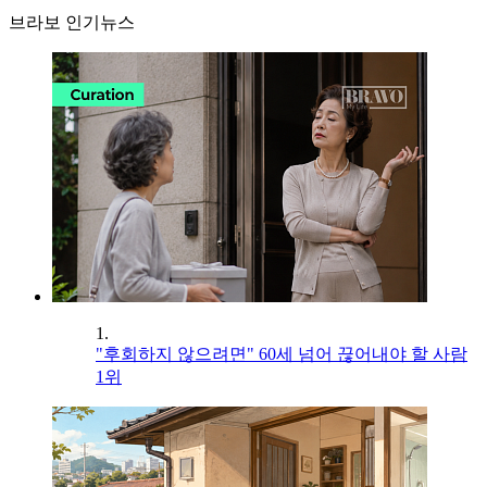
브라보 인기뉴스
1.
"후회하지 않으려면" 60세 넘어 끊어내야 할 사람
1위