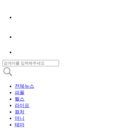
전체뉴스
피플
헬스
라이프
컬처
머니
테마