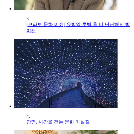
3.
[브라보 문화 이슈] 유방암 투병 후 더 단단해진 박
미선
4.
광명, 시간을 걷는 문화 마실길