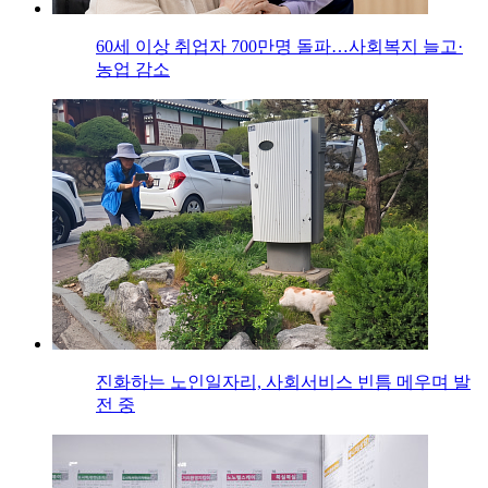
60세 이상 취업자 700만명 돌파…사회복지 늘고·
농업 감소
진화하는 노인일자리, 사회서비스 빈틈 메우며 발
전 중