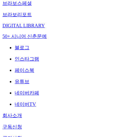
브라보스페셜
브라보리포트
DIGITAL LIBRARY
50+ 시니어 신춘문예
블로그
인스타그램
페이스북
유튜브
네이버카페
네이버TV
회사소개
구독신청