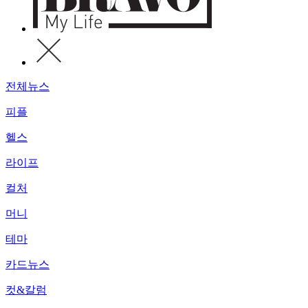
전체뉴스
피플
헬스
라이프
컬처
머니
테마
카드뉴스
컷&칼럼