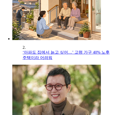
2.
‘아파도 집에서 늙고 싶어…’ 고령 가구 40% 노후
주택이라 어려워