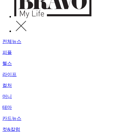
전체뉴스
피플
헬스
라이프
컬처
머니
테마
카드뉴스
컷&칼럼