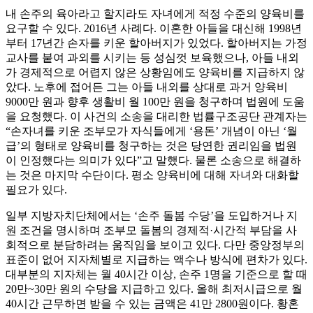
내 손주의 육아라고 할지라도 자녀에게 적정 수준의 양육비를
요구할 수 있다. 2016년 사례다. 이혼한 아들을 대신해 1998년
부터 17년간 손자를 키운 할아버지가 있었다. 할아버지는 가정
교사를 붙여 과외를 시키는 등 성심껏 보육했으나, 아들 내외
가 경제적으로 어렵지 않은 상황임에도 양육비를 지급하지 않
았다. 노후에 접어든 그는 아들 내외를 상대로 과거 양육비
9000만 원과 향후 생활비 월 100만 원을 청구하며 법원에 도움
을 요청했다. 이 사건의 소송을 대리한 법률구조공단 관계자는
“손자녀를 키운 조부모가 자식들에게 ‘용돈’ 개념이 아닌 ‘월
급’의 형태로 양육비를 청구하는 것은 당연한 권리임을 법원
이 인정했다는 의미가 있다”고 말했다. 물론 소송으로 해결하
는 것은 마지막 수단이다. 평소 양육비에 대해 자녀와 대화할
필요가 있다.
일부 지방자치단체에서는 ‘손주 돌봄 수당’을 도입하거나 지
원 조건을 명시하며 조부모 돌봄의 경제적·시간적 부담을 사
회적으로 분담하려는 움직임을 보이고 있다. 다만 중앙정부의
표준이 없어 지자체별로 지급하는 액수나 방식에 편차가 있다.
대부분의 지자체는 월 40시간 이상, 손주 1명을 기준으로 할 때
20만~30만 원의 수당을 지급하고 있다. 올해 최저시급으로 월
40시간 근무하면 받을 수 있는 금액은 41만 2800원이다. 황혼