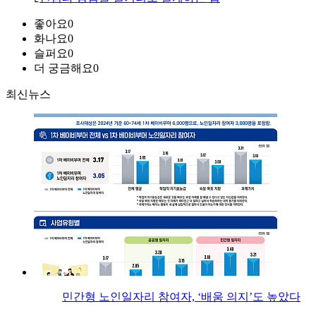
좋아요
0
화나요
0
슬퍼요
0
더 궁금해요
0
최신뉴스
민간형 노인일자리 참여자, ‘배움 의지’도 높았다