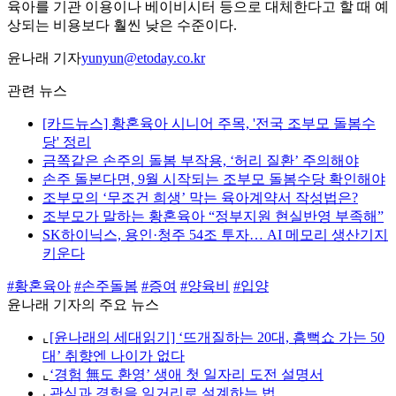
육아를 기관 이용이나 베이비시터 등으로 대체한다고 할 때 예
상되는 비용보다 훨씬 낮은 수준이다.
윤나래 기자
yunyun@etoday.co.kr
관련 뉴스
[카드뉴스] 황혼육아 시니어 주목, '전국 조부모 돌봄수
당' 정리
금쪽같은 손주의 돌봄 부작용, ‘허리 질환’ 주의해야
손주 돌본다면, 9월 시작되는 조부모 돌봄수당 확인해야
조부모의 ‘무조건 희생’ 막는 육아계약서 작성법은?
조부모가 말하는 황혼육아 “정부지원 현실반영 부족해”
SK하이닉스, 용인·청주 54조 투자… AI 메모리 생산기지
키운다
#황혼육아
#손주돌봄
#증여
#양육비
#입양
윤나래 기자의 주요 뉴스
⌞
[윤나래의 세대읽기] ‘뜨개질하는 20대, 흠뻑쇼 가는 50
대’ 취향엔 나이가 없다
⌞
‘경험 無도 환영’ 생애 첫 일자리 도전 설명서
⌞
관심과 경험을 일거리로 설계하는 법