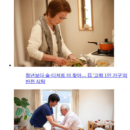
청년보다 술·디저트 더 찾아… 日 '고령 1인 가구'의
반전 식탁