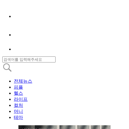
전체뉴스
피플
헬스
라이프
컬처
머니
테마