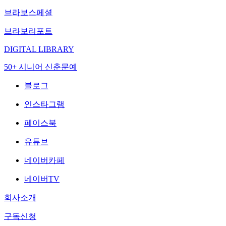
브라보스페셜
브라보리포트
DIGITAL LIBRARY
50+ 시니어 신춘문예
블로그
인스타그램
페이스북
유튜브
네이버카페
네이버TV
회사소개
구독신청