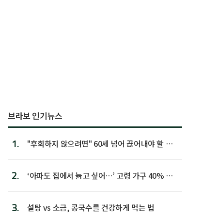
브라보 인기뉴스
1.
"후회하지 않으려면" 60세 넘어 끊어내야 할 사
람 1위
2.
‘아파도 집에서 늙고 싶어…’ 고령 가구 40% 노
후 주택이라 어...
3.
설탕 vs 소금, 콩국수를 건강하게 먹는 법