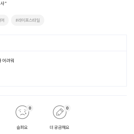
조사"
니어
#라이프스타일
라 어려워
0
0
슬퍼요
더 궁금해요