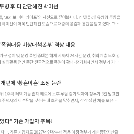
 국민취업지원제도 구직활동이 쉽지 않은 사람을 위한 제도다. 개인별 취
 투병 후 더 단단해진 박미선
, ‘브라보 마이 라이프’의 시선으로 짚어봅니다. 왜 떴을까? 유방암 투병을
 박미선이 더욱 단단해진 모습으로 대중의 공감과 응원을 받고 있다. 그러
널에 출연한 그는 방송 활동을 그만하라는 악성 댓글을 받았다고 고백해 눈
삶을 이어가고 있는 박미선은 왜 이전보다 더 큰 관심과 사랑을 받고 있을
 소식 박미선은 재치 있는 말솜씨와 공감 능력으로
‘폭염대응 비상대책본부’ 격상 대응
구 설치 및 운영 폭염 중대본 해제 시까지 24시간 운영, 취약계층 보호 강
리 실외활동 전면 중단 전국적으로 폭염이 확대·장기화하면서 정부가 기존
’로 격상했다. 7일 보건복지부에 따르면 정은경 장관 주재로 폭염 대응
본부를 구성·운영하기로 했다. 이번 조치는 지난 2일 폭염 중앙재난안전대
령된 이후에도 폭염이 전국적으로 확대되고 장기화한 데 따른 것이다. 기존에
제개편에 ‘황혼이혼’ 조장 논란
뒤 1주택 혜택 가능 존재 해로에 노후 부담 증가 막아야 정부가 3일 발표한
주택자의 세 부담을 낮추는 데 초점을 맞추면서, 각각 집 한 채를 보유한
것보다 이혼이 경제적으로 유리해질 수 있다는 분석이 나온다. 종합부동산
1주택 공제와 세액공제 적용 여부는 부부를 하나의 세대로 묶어 판단한다. 부
 세대가 두 채를 가진 것으로 보지만, 실제 이혼해 주거와 생계를 분
수 있다” 기존 가입자 주목!
폐지…. 기존 가입자도 2027년 연장부터 적용 예정 정부가 개인종합자산관