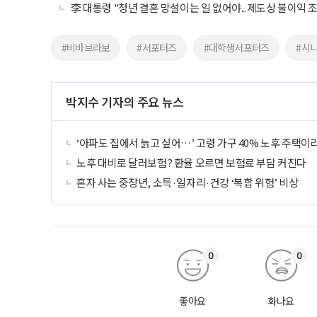
李 대통령 "청년 결혼 망설이는 일 없어야...제도상 불이익 
#비바브라보
#서포터즈
#대학생서포터즈
#시
박지수 기자의 주요 뉴스
‘아파도 집에서 늙고 싶어…’ 고령 가구 40% 노후 주택이
노후 대비로 달러보험? 환율 오르면 보험료 부담 커진다
혼자 사는 중장년, 소득·일자리·건강 ‘복합 위험’ 비상
0
0
좋아요
화나요