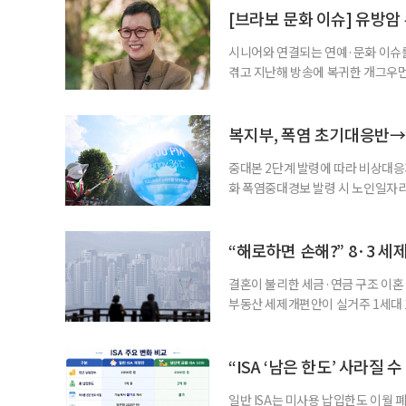
준비부터 구직 수당까지 고용노동부
[브라보 문화 이슈] 유방암
업 지원 계획을 세
시니어와 연결되는 연예·문화 이슈를
겪고 지난해 방송에 복귀한 개그우먼
나 최근 개그맨 김영철의 유튜브 채
길을 끌었다. 투병 이후에도 자신의 
까. 오랜 방송 생활 뒤 전해진 투병
복지부, 폭염 초기대응반→
중대본 2단계 발령에 따라 비상대응기
화 폭염중대경보 발령 시 노인일자
초기대응반을 ‘폭염대응 비상대책본부
긴급회의를 열고 폭염대응 비상대책
책본부(중대본) 2단계(심각)가 발
“해로하면 손해?” 8·3 세
운영
결혼이 불리한 세금·연금 구조 이혼 
부동산 세제개편안이 실거주 1세대 1
고령 부부에게는 혼인을 유지하는 
세는 개인별로 부과하지만, 1세대 
부가 각자 집 한 채씩을 보유하면 한
“ISA ‘남은 한도’ 사라질 
일반 ISA는 미사용 납입한도 이월 