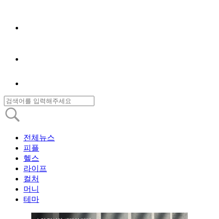
전체뉴스
피플
헬스
라이프
컬처
머니
테마