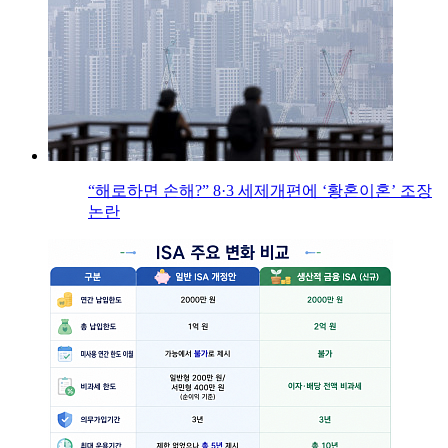
“해로하면 손해?” 8·3 세제개편에 ‘황혼이혼’ 조장
논란