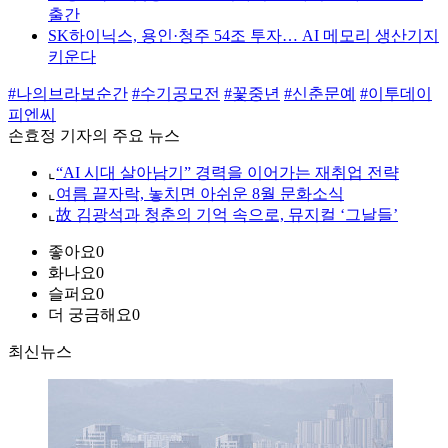
출간
SK하이닉스, 용인·청주 54조 투자… AI 메모리 생산기지
키운다
#나의브라보순간
#수기공모전
#꽃중년
#신춘문예
#이투데이
피엔씨
손효정 기자의 주요 뉴스
⌞
“AI 시대 살아남기” 경력을 이어가는 재취업 전략
⌞
여름 끝자락, 놓치면 아쉬운 8월 문화소식
⌞
故 김광석과 청춘의 기억 속으로, 뮤지컬 ‘그날들’
좋아요
0
화나요
0
슬퍼요
0
더 궁금해요
0
최신뉴스