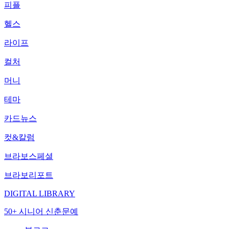
피플
헬스
라이프
컬처
머니
테마
카드뉴스
컷&칼럼
브라보스페셜
브라보리포트
DIGITAL LIBRARY
50+ 시니어 신춘문예