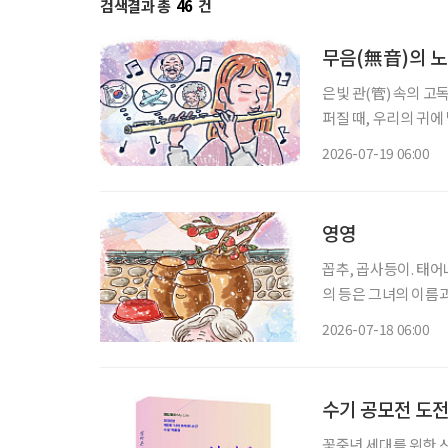
검색결과 총
46
건
무음(無音)의 
은빛 관(管) 속의 고
퍼질 때, 우리의 귀
따라붙는 것을 말한다.
2026-07-19 06:00
이를 부드럽게 감싸안
영영
꼽추, 곱사등이. 태어나 처음으로 
의 등은 그녀의 이름
사등을 모르는 이는 없
2026-07-18 06:00
수기 공모전 도전
꽃중년 세대를 위한 신