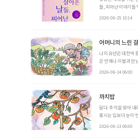
들, 피어난 이야기들
전을 준비하고 있거나
2026-06-25 10:14
가이드북
어머니의 느린 
나의 유년은 대전역 
은 언제나 이별과 만
는 가파른 절벽을 기
2026-06-14 06:00
장애를 얻으셨다. 집
까치밥
달다. 추석을 맞아 
홍시는 입보다 눈이 먼
진다. 홍시는 감나무 
2026-06-13 06:00
법이 없다. 가지를 살