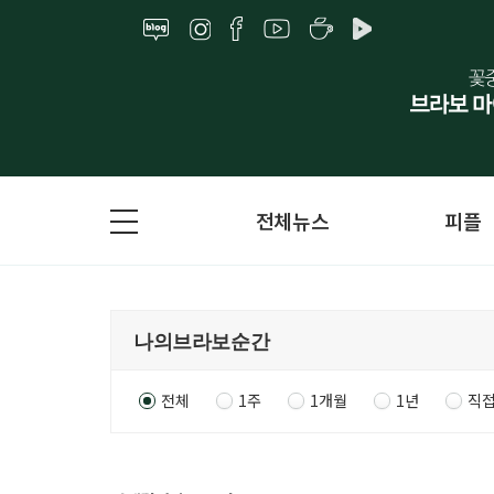
전체뉴스
피플
전체
1주
1개월
1년
직