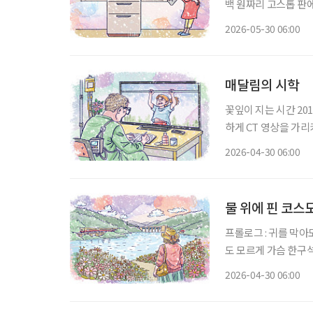
백 원짜리 고스톱 판
이었다. 딸의 혼수용
2026-05-30 06:00
등 어떻게 사용하는지
매달림의 시학
꽃잎이 지는 시간 2018년 겨울, 어머니는 인후암 말기 진단을 받으셨다. 의사 선생님은 차분
하게 CT 영상을 가
은 차갑게 식어가고 있었
2026-04-30 06:00
임 없이 휴직계를 제출
물 위에 핀 코스
프롤로그 : 귀를 막아도 들리는 소리 지금도 가끔 텔레
도 모르게 가슴 한구
원도 춘천시 소양로, 
2026-04-30 06:00