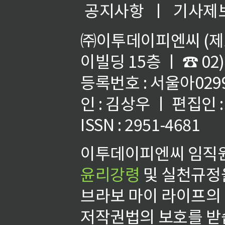
공지사항
ㅣ
기사제
㈜이투데이피엔씨 (제호
이빌딩 15층 ㅣ ☎ 02)
등록번호 : 서울아02992
인 : 김상우 ㅣ 편집인
ISSN : 2951-4681
이투데이피엔씨 임직원
윤리강령
및 실천규정을
브라보 마이 라이프의
저작권법의 보호를 받