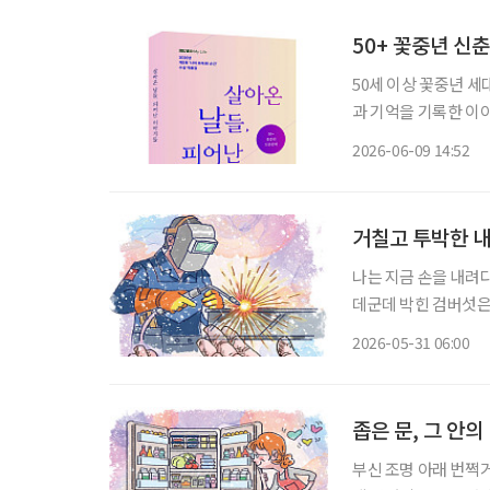
50+ 꽃중년 신춘
50세 이상 꽃중년 
과 기억을 기록한 이야기들이 한 권의
프’는 제2회 ‘나의 
2026-06-09 14:52
거칠고 투박한 내
나는 지금 손을 내려다
데군데 박힌 검버섯은
년간 쇠를 쥐고 놓지 
2026-05-31 06:00
람들 앞에서 무의식적
좁은 문, 그 안의
부신 조명 아래 번쩍