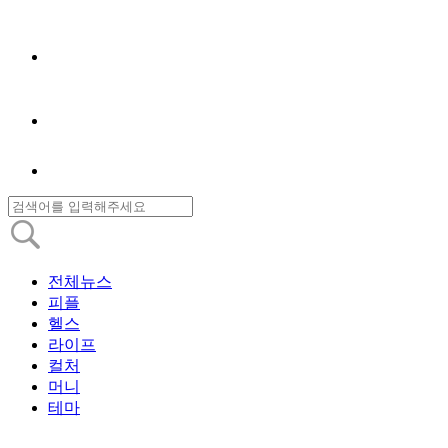
전체뉴스
피플
헬스
라이프
컬처
머니
테마