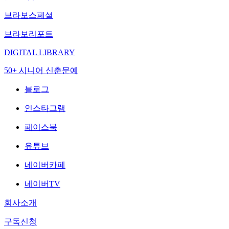
브라보스페셜
브라보리포트
DIGITAL LIBRARY
50+ 시니어 신춘문예
블로그
인스타그램
페이스북
유튜브
네이버카페
네이버TV
회사소개
구독신청