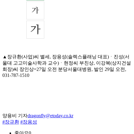
▲장규환(사업)씨 별세, 장용성(솔렉스플래닝 대표)ㆍ진성(서
울대 고고미술사학과 교수)ㆍ현정씨 부친상, 이강복(상지건설
회장)씨 장인상=27일 오전 분당서울대병원, 발인 29일 오전,
031-787-1510
양용비 기자
dragonfly@etoday.co.kr
#장규환
#장용성
좋아요
0