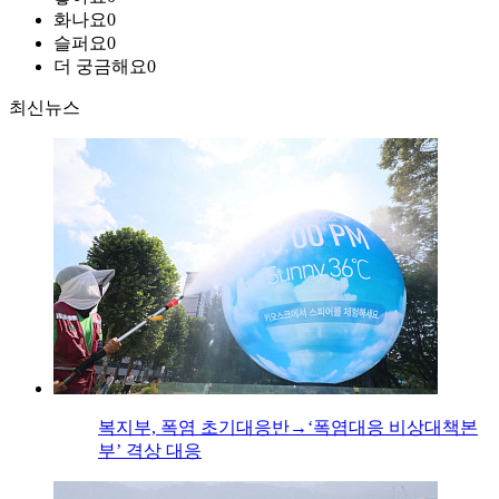
화나요
0
슬퍼요
0
더 궁금해요
0
최신뉴스
복지부, 폭염 초기대응반→‘폭염대응 비상대책본
부’ 격상 대응