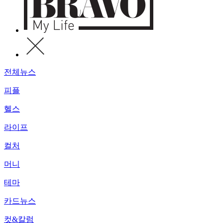
전체뉴스
피플
헬스
라이프
컬처
머니
테마
카드뉴스
컷&칼럼