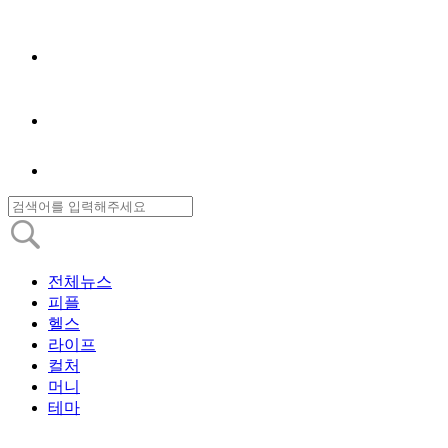
전체뉴스
피플
헬스
라이프
컬처
머니
테마