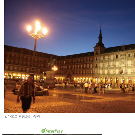
▲마요르 광장.(하나투어)