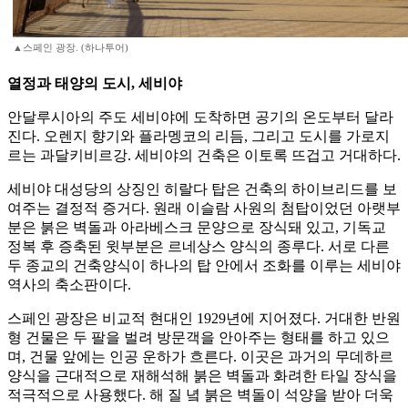
▲스페인 광장. (하나투어)
열정과 태양의 도시, 세비야
안달루시아의 주도 세비야에 도착하면 공기의 온도부터 달라
진다. 오렌지 향기와 플라멩코의 리듬, 그리고 도시를 가로지
르는 과달키비르강. 세비야의 건축은 이토록 뜨겁고 거대하다.
세비야 대성당의 상징인 히랄다 탑은 건축의 하이브리드를 보
여주는 결정적 증거다. 원래 이슬람 사원의 첨탑이었던 아랫부
분은 붉은 벽돌과 아라베스크 문양으로 장식돼 있고, 기독교
정복 후 증축된 윗부분은 르네상스 양식의 종루다. 서로 다른
두 종교의 건축양식이 하나의 탑 안에서 조화를 이루는 세비야
역사의 축소판이다.
스페인 광장은 비교적 현대인 1929년에 지어졌다. 거대한 반원
형 건물은 두 팔을 벌려 방문객을 안아주는 형태를 하고 있으
며, 건물 앞에는 인공 운하가 흐른다. 이곳은 과거의 무데하르
양식을 근대적으로 재해석해 붉은 벽돌과 화려한 타일 장식을
적극적으로 사용했다. 해 질 녘 붉은 벽돌이 석양을 받아 더욱