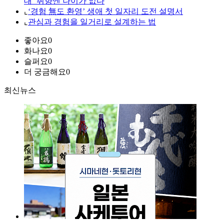
대’ 취향엔 나이가 없다
⌞
‘경험 無도 환영’ 생애 첫 일자리 도전 설명서
⌞
관심과 경험을 일거리로 설계하는 법
좋아요
0
화나요
0
슬퍼요
0
더 궁금해요
0
최신뉴스