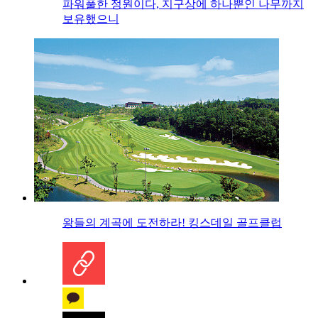
파워풀한 정원이다, 지구상에 하나뿐인 나무까지
보유했으니
왕들의 계곡에 도전하라! 킹스데일 골프클럽