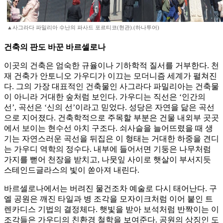
▲사그라다 파밀리아 수난의 파사드 포르티코(현관).(하나투어)
건축의 판도 바꾼 바르셀로나
이곳의 건축은 엄숙한 규율이나 기하학적 질서를 거부한다. 천
재 건축가 안토니오 가우디가 이끄는 모더니즘 세계가 펼쳐진
다. 그의 가장 대표적인 건축물인 사그라다 파밀리아는 건축물
이 아니라 거대한 숲처럼 보인다. 가우디는 직선은 ‘인간의
선’, 곡선은 ‘신의 선’이라고 믿었다. 성당은 자연을 닮은 곡선
으로 지어졌다. 건축학적으로 주목할 부분은 건물 내외부 곳곳
에서 보이는 현수선 아치 구조다. 쇠사슬을 늘어뜨렸을 때 생
기는 자연스러운 곡선을 뒤집은 이 형태는 거대한 하중을 견디
는 가우디 역학의 정수다. 내부에 들어서면 기둥은 나무처럼
가지를 뻗어 천장을 받치고, 나뭇잎 사이로 햇살이 부서지듯
스테인드글라스의 빛이 쏟아져 내린다.
바르셀로나에서는 버려진 물건조차 예술로 다시 태어난다. 구
엘 공원은 깨진 타일과 병 조각을 모자이크처럼 이어 붙인 트
렌카디스 기법의 결정체다. 햇빛을 받아 보석처럼 반짝이는 이
조각들은 가우디의 친환경 철학을 보여준다. 공원의 상징인 도