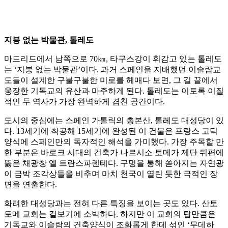
지붕 없는 박물관, 톨레도
마드리드에서 남쪽으로 70㎞, 타구스강이 휘감고 있는 톨레도
는 ‘지붕 없는 박물관’이다. 과거 스페인을 지배했던 이슬람교
도들이 설계한 구불구불한 미로를 헤매다 보면, 그 길 끝에서
웅장한 기독교의 유산과 마주하게 된다. 톨레도는 이토록 이질
적인 두 역사가 가장 완벽하게 겹친 공간이다.
도시의 중심에는 스페인 가톨릭의 총본산, 톨레도 대성당이 있
다. 13세기에 착공해 15세기에 완성된 이 건물은 프랑스 고딕
양식에 스페인만의 독자적인 해석을 가미했다. 가장 주목할 만
한 부분은 바로크 시대의 건축가 나르시소 토메가 제단 뒤편에
뚫은 채광창 엘 트란스파렌테다. 구멍을 통해 쏟아지는 자연광
이 금박 조각상들을 비추며 마치 천국이 열린 듯한 극적인 장
면을 연출한다.
화려한 대성당과는 전혀 다른 특징을 보이는 곳도 있다. 산토
토메 교회는 겉보기에 소박하다. 하지만 이 교회의 탑만큼은
기독교와 이슬람의 건축양식이 조화롭게 한데 섞인 ‘무데하