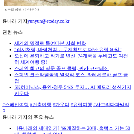
▲구엘 공원. (하나투어)
윤나래 기자
yunyun@etoday.co.kr
관련 뉴스
세계의 명절로 들여다본 사회 변화
“집시처럼, 바람처럼… 무계획으로 떠난 유럽 60일”
오십에 은퇴하고 작가로 변신, 74개국을 누비고도 여전
히 세계여행 중!
스페인 최고의 명문 골프 클럽, 핀카 코르테신
스페인 코스타델솔의 열정적 코스, 라레세르바 골프 클
럽
SK하이닉스, 용인·청주 54조 투자… AI 메모리 생산기지
키운다
#스페인여행
#건축여행
#가우디
#유럽여행
#사그리다파밀리
아
윤나래 기자의 주요 뉴스
⌞
[윤나래의 세대읽기] ‘뜨개질하는 20대, 흠뻑쇼 가는 50