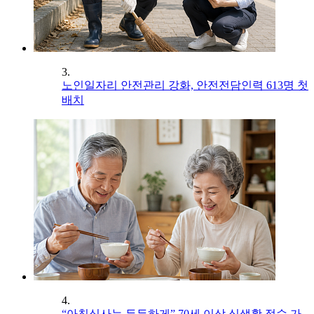
3.
노인일자리 안전관리 강화, 안전전담인력 613명 첫
배치
4.
“아침식사는 든든하게” 70세 이상 식생활 점수 가