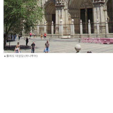
▲톨레도 대성당.(하나투어)