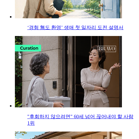
‘경험 無도 환영’ 생애 첫 일자리 도전 설명서
"후회하지 않으려면" 60세 넘어 끊어내야 할 사람
1위