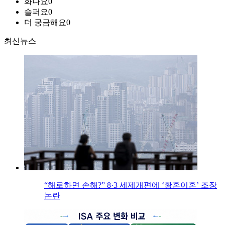
화나요
0
슬퍼요
0
더 궁금해요
0
최신뉴스
“해로하면 손해?” 8·3 세제개편에 ‘황혼이혼’ 조장
논란