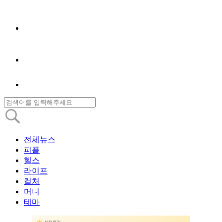
전체뉴스
피플
헬스
라이프
컬처
머니
테마