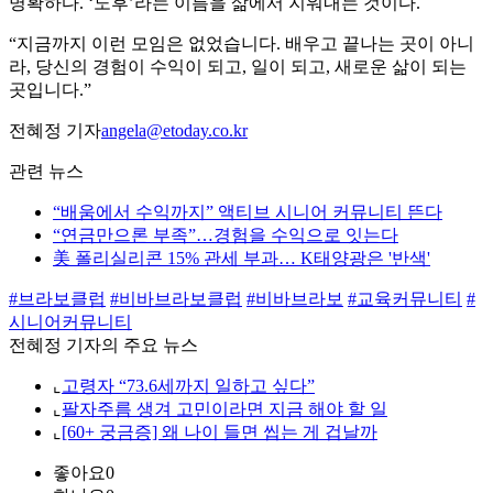
명확하다. ‘노후’라는 이름을 삶에서 지워내는 것이다.
“지금까지 이런 모임은 없었습니다. 배우고 끝나는 곳이 아니
라, 당신의 경험이 수익이 되고, 일이 되고, 새로운 삶이 되는
곳입니다.”
전혜정 기자
angela@etoday.co.kr
관련 뉴스
“배움에서 수익까지” 액티브 시니어 커뮤니티 뜬다
“연금만으론 부족”…경험을 수익으로 잇는다
美 폴리실리콘 15% 관세 부과… K태양광은 '반색'
#브라보클럽
#비바브라보클럽
#비바브라보
#교육커뮤니티
#
시니어커뮤니티
전혜정 기자의 주요 뉴스
⌞
고령자 “73.6세까지 일하고 싶다”
⌞
팔자주름 생겨 고민이라면 지금 해야 할 일
⌞
[60+ 궁금증] 왜 나이 들면 씹는 게 겁날까
좋아요
0