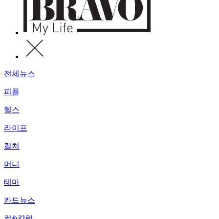
전체뉴스
피플
헬스
라이프
컬처
머니
테마
카드뉴스
컷&칼럼