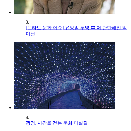
3.
[브라보 문화 이슈] 유방암 투병 후 더 단단해진 박
미선
4.
광명, 시간을 걷는 문화 마실길