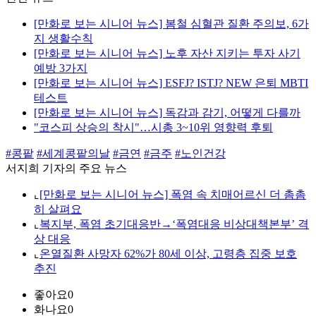
[만화로 보는 시니어 뉴스] 봄철 심혈관 질환 주의보, 6가
지 생활수칙
[만화로 보는 시니어 뉴스] 노후 자산 지키는 투자 사기
예방 3가지
[만화로 보는 시니어 뉴스] ESFJ? ISTJ? NEW 은퇴 MBTI
테스트
[만화로 보는 시니어 뉴스] 독감과 감기, 어떻게 다를까
"코스피 상승의 착시"…시총 3~10위 영향력 후퇴
#콩팥
#세계콩팥의날
#금연
#금주
#노인건강
서지희 기자의 주요 뉴스
⌞
[만화로 보는 시니어 뉴스] 폭염 속 치매어르신 더 촘촘
히 살펴요
⌞
복지부, 폭염 초기대응반→‘폭염대응 비상대책본부’ 격
상 대응
⌞
온열질환 사망자 62%가 80세 이상, 고령층 집중 보호
추진
좋아요
0
화나요
0