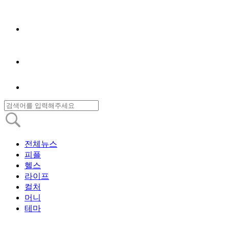
전체뉴스
피플
헬스
라이프
컬처
머니
테마