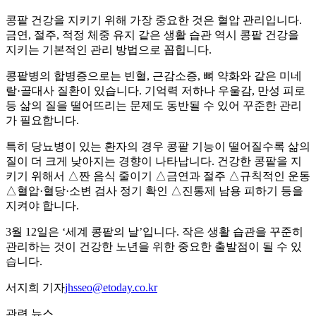
콩팥 건강을 지키기 위해 가장 중요한 것은 혈압 관리입니다.
금연, 절주, 적정 체중 유지 같은 생활 습관 역시 콩팥 건강을
지키는 기본적인 관리 방법으로 꼽힙니다.
콩팥병의 합병증으로는 빈혈, 근감소증, 뼈 약화와 같은 미네
랄·골대사 질환이 있습니다. 기억력 저하나 우울감, 만성 피로
등 삶의 질을 떨어뜨리는 문제도 동반될 수 있어 꾸준한 관리
가 필요합니다.
특히 당뇨병이 있는 환자의 경우 콩팥 기능이 떨어질수록 삶의
질이 더 크게 낮아지는 경향이 나타납니다. 건강한 콩팥을 지
키기 위해서 △짠 음식 줄이기 △금연과 절주 △규칙적인 운동
△혈압·혈당·소변 검사 정기 확인 △진통제 남용 피하기 등을
지켜야 합니다.
3월 12일은 ‘세계 콩팥의 날’입니다. 작은 생활 습관을 꾸준히
관리하는 것이 건강한 노년을 위한 중요한 출발점이 될 수 있
습니다.
서지희 기자
jhsseo@etoday.co.kr
관련 뉴스