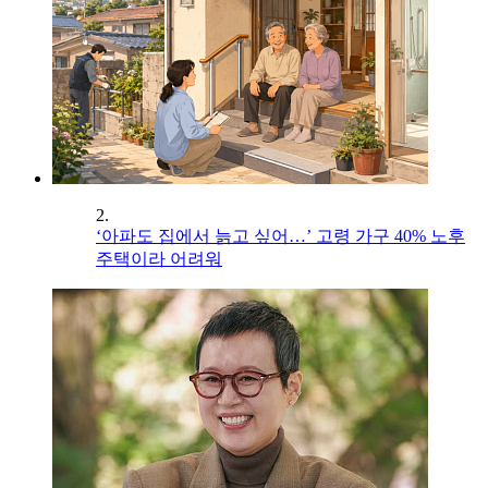
2.
‘아파도 집에서 늙고 싶어…’ 고령 가구 40% 노후
주택이라 어려워