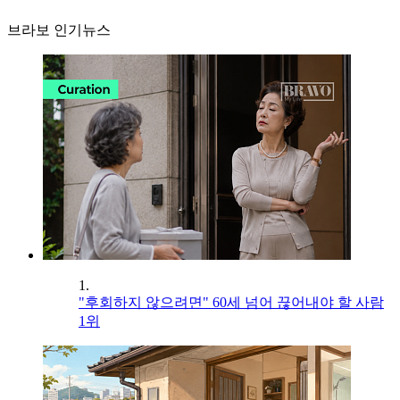
브라보 인기뉴스
1.
"후회하지 않으려면" 60세 넘어 끊어내야 할 사람
1위