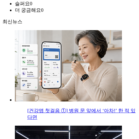
슬퍼요
0
더 궁금해요
0
최신뉴스
[건강앱 첫걸음 ①] 병원 문 앞에서 ‘아차!’ 한 적 있
다면