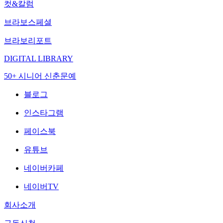
컷&칼럼
브라보스페셜
브라보리포트
DIGITAL LIBRARY
50+ 시니어 신춘문예
블로그
인스타그램
페이스북
유튜브
네이버카페
네이버TV
회사소개