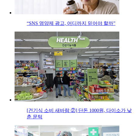
“SNS 영양제 광고, 어디까지 믿어야 할까”
[건기식 소비 새바람 ②] 단돈 1000원, 다이소가 낮
춘 문턱