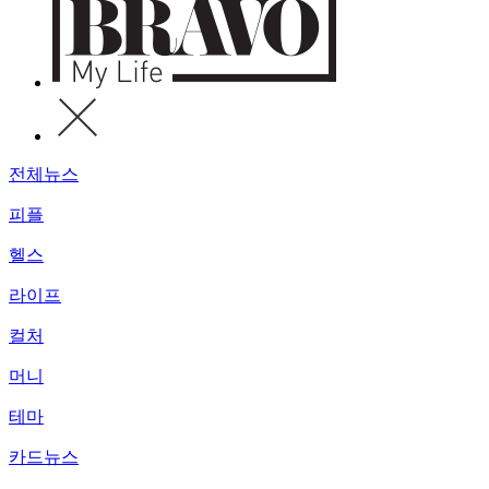
전체뉴스
피플
헬스
라이프
컬처
머니
테마
카드뉴스