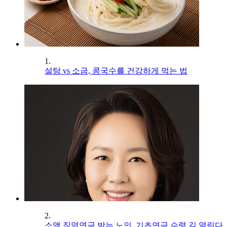
1.
설탕 vs 소금, 콩국수를 건강하게 먹는 법
2.
소액 직역연금 받는 노인, 기초연금 수령 길 열린다