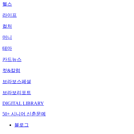
헬스
라이프
컬처
머니
테마
카드뉴스
컷&칼럼
브라보스페셜
브라보리포트
DIGITAL LIBRARY
50+ 시니어 신춘문예
블로그