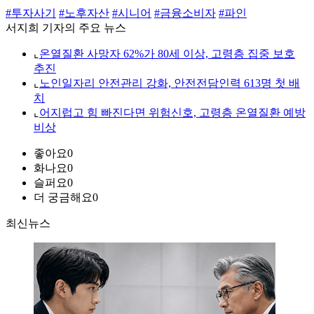
#투자사기
#노후자산
#시니어
#금융소비자
#파인
서지희 기자의 주요 뉴스
⌞
온열질환 사망자 62%가 80세 이상, 고령층 집중 보호
추진
⌞
노인일자리 안전관리 강화, 안전전담인력 613명 첫 배
치
⌞
어지럽고 힘 빠진다면 위험신호, 고령층 온열질환 예방
비상
좋아요
0
화나요
0
슬퍼요
0
더 궁금해요
0
최신뉴스