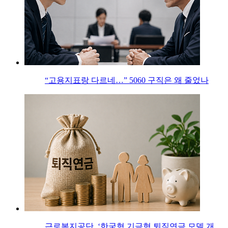
“고용지표랑 다르네…” 5060 구직은 왜 줄었나
근로복지공단, ‘한국형 기금형 퇴직연금 모델 개