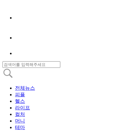
전체뉴스
피플
헬스
라이프
컬처
머니
테마